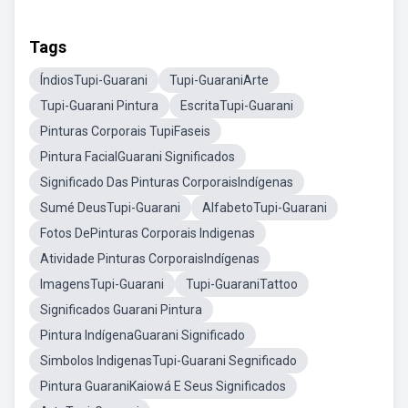
Tags
ÍndiosTupi-Guarani
Tupi-GuaraniArte
Tupi-Guarani Pintura
EscritaTupi-Guarani
Pinturas Corporais TupiFaseis
Pintura FacialGuarani Significados
Significado Das Pinturas CorporaisIndígenas
Sumé DeusTupi-Guarani
AlfabetoTupi-Guarani
Fotos DePinturas Corporais Indigenas
Atividade Pinturas CorporaisIndígenas
ImagensTupi-Guarani
Tupi-GuaraniTattoo
Significados Guarani Pintura
Pintura IndígenaGuarani Significado
Simbolos IndigenasTupi-Guarani Segnificado
Pintura GuaraniKaiowá E Seus Significados