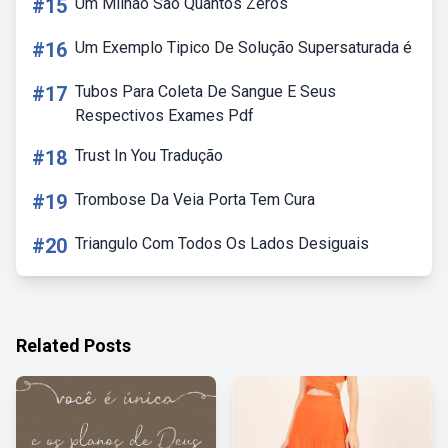
#15
Um Milhão São Quantos Zeros
#16
Um Exemplo Tipico De Solução Supersaturada é
#17
Tubos Para Coleta De Sangue E Seus
Respectivos Exames Pdf
#18
Trust In You Tradução
#19
Trombose Da Veia Porta Tem Cura
#20
Triangulo Com Todos Os Lados Desiguais
Related Posts