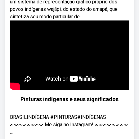
um sistema de representação gráfico próprio dos
povos indígenas wajãpi, do estado do amapá, que
sintetiza seu modo particular de.
Pinturas indígenas e seus significados
BRASILINDÍGENA #PINTURAS#INDÍGENAS
ᨊᨉᨊᨉᨊᨉᨊᨉ Me siga no Instagram! ᨊᨉᨊᨉᨊᨉᨊᨉ
...