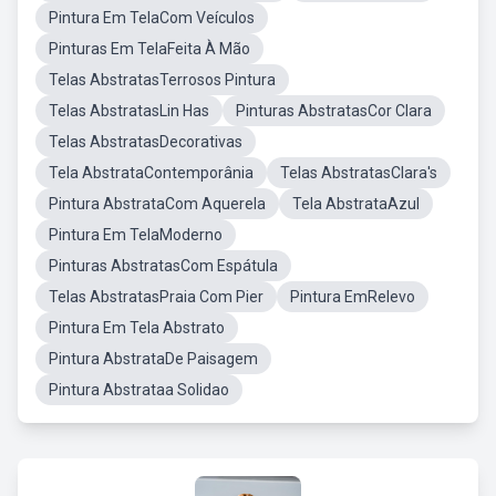
Pintura Em TelaCom Veículos
Pinturas Em TelaFeita À Mão
Telas AbstratasTerrosos Pintura
Telas AbstratasLin Has
Pinturas AbstratasCor Clara
Telas AbstratasDecorativas
Tela AbstrataContemporânia
Telas AbstratasClara's
Pintura AbstrataCom Aquerela
Tela AbstrataAzul
Pintura Em TelaModerno
Pinturas AbstratasCom Espátula
Telas AbstratasPraia Com Pier
Pintura EmRelevo
Pintura Em Tela Abstrato
Pintura AbstrataDe Paisagem
Pintura Abstrataa Solidao