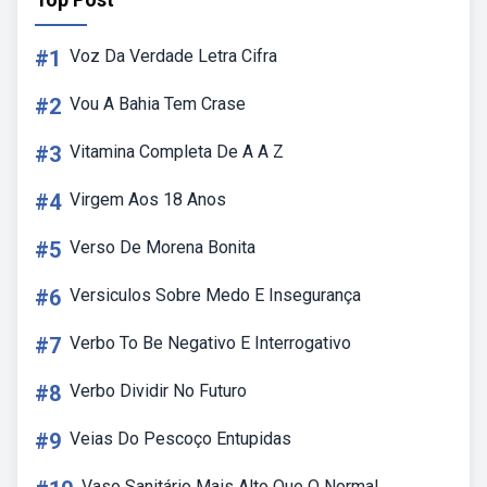
#1
Voz Da Verdade Letra Cifra
#2
Vou A Bahia Tem Crase
#3
Vitamina Completa De A A Z
#4
Virgem Aos 18 Anos
#5
Verso De Morena Bonita
#6
Versiculos Sobre Medo E Insegurança
#7
Verbo To Be Negativo E Interrogativo
#8
Verbo Dividir No Futuro
#9
Veias Do Pescoço Entupidas
Vaso Sanitário Mais Alto Que O Normal