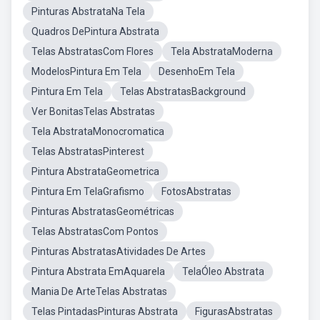
Pinturas AbstrataNa Tela
Quadros DePintura Abstrata
Telas AbstratasCom Flores
Tela AbstrataModerna
ModelosPintura Em Tela
DesenhoEm Tela
Pintura Em Tela
Telas AbstratasBackground
Ver BonitasTelas Abstratas
Tela AbstrataMonocromatica
Telas AbstratasPinterest
Pintura AbstrataGeometrica
Pintura Em TelaGrafismo
FotosAbstratas
Pinturas AbstratasGeométricas
Telas AbstratasCom Pontos
Pinturas AbstratasAtividades De Artes
Pintura Abstrata EmAquarela
TelaÓleo Abstrata
Mania De ArteTelas Abstratas
Telas PintadasPinturas Abstrata
FigurasAbstratas