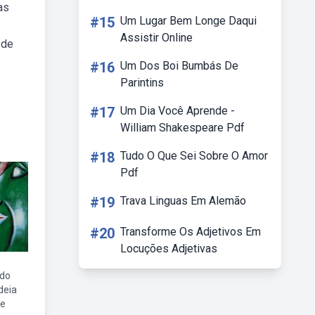
as
#15
Um Lugar Bem Longe Daqui
Assistir Online
 de
#16
Um Dos Boi Bumbás De
Parintins
#17
Um Dia Você Aprende -
William Shakespeare Pdf
#18
Tudo O Que Sei Sobre O Amor
Pdf
#19
Trava Linguas Em Alemão
#20
Transforme Os Adjetivos Em
Locuções Adjetivas
do
deia
re