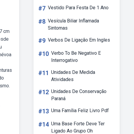
#7
Vestido Para Festa De 1 Ano
#8
Vesícula Biliar Inflamada
Sintomas
77 cm
esde
#9
Verbos De Ligação Em Ingles
u
#10
Verbo To Be Negativo E
(névoa
Interrogativo
nturas
#11
Unidades De Medida
do
Atividades
ismo.
#12
Unidades De Conservação
Paraná
s
#13
Uma Família Feliz Livro Pdf
#14
Uma Base Forte Deve Ter
Ligado Ao Grupo Oh