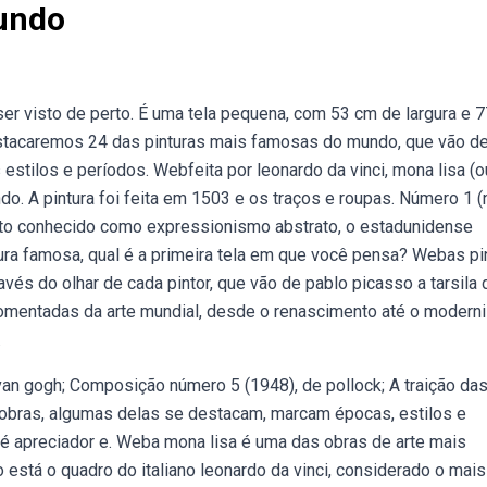
undo
 visto de perto. É uma tela pequena, com 53 cm de largura e 
destacaremos 24 das pinturas mais famosas do mundo, que vão d
stilos e períodos. Webfeita por leonardo da vinci, mona lisa (o
o. A pintura foi feita em 1503 e os traços e roupas. Número 1 
nto conhecido como expressionismo abstrato, o estadunidense
ra famosa, qual é a primeira tela em que você pensa? Webas pi
és do olhar de cada pintor, que vão de pablo picasso a tarsila 
omentadas da arte mundial, desde o renascimento até o modern
.
e van gogh; Composição número 5 (1948), de pollock; A traição da
 obras, algumas delas se destacam, marcam épocas, estilos e
é apreciador e. Weba mona lisa é uma das obras de arte mais
está o quadro do italiano leonardo da vinci, considerado o mais