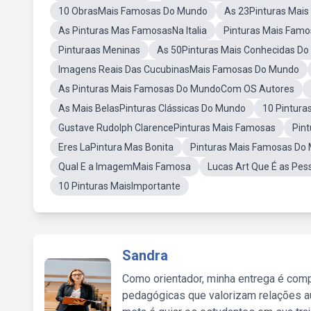
10 ObrasMais Famosas Do Mundo
As 23Pinturas Mai
As Pinturas Mas FamosasNa Italia
Pinturas Mais Fam
Pinturaas Meninas
As 50Pinturas Mais Conhecidas D
Imagens Reais Das CucubinasMais Famosas Do Mundo
As Pinturas Mais Famosas Do MundoCom OS Autores
As Mais BelasPinturas Clássicas Do Mundo
10 Pintura
Gustave Rudolph ClarencePinturas Mais Famosas
Pin
Eres LaPintura Mas Bonita
Pinturas Mais Famosas D
Qual E a ImagemMais Famosa
Lucas Art Que É as Pe
10 Pinturas MaisImportante
Sandra
Como orientador, minha entrega é comp
pedagógicas que valorizam relações au