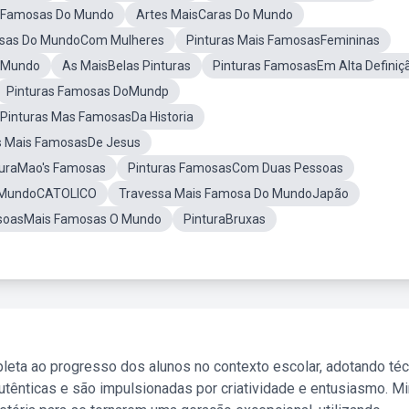
s Famosas Do Mundo
Artes MaisCaras Do Mundo
osas Do MundoCom Mulheres
Pinturas Mais FamosasFemininas
o Mundo
As MaisBelas Pinturas
Pinturas FamosasEm Alta Definiç
Pinturas Famosas DoMundp
Pinturas Mas FamosasDa Historia
s Mais FamosasDe Jesus
turaMao's Famosas
Pinturas FamosasCom Duas Pessoas
o MundoCATOLICO
Travessa Mais Famosa Do MundoJapão
ssoasMais Famosas O Mundo
PinturaBruxas
leta ao progresso dos alunos no contexto escolar, adotando té
tênticas e são impulsionadas por criatividade e entusiasmo. M