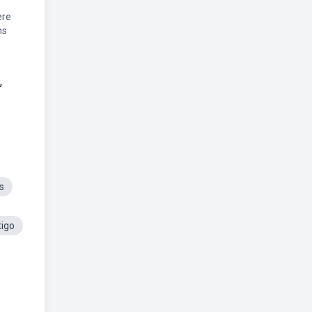
ere
ns
,
s
tigo