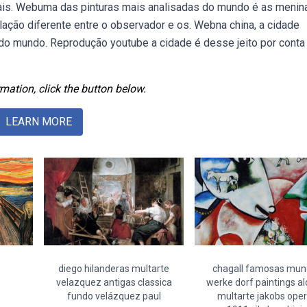
 mais. Webuma das pinturas mais analisadas do mundo é as menin
lação diferente entre o observador e os. Webna china, a cidade
a do mundo. Reprodução youtube a cidade é desse jeito por conta
mation, click the button below.
LEARN MORE
diego hilanderas multarte
chagall famosas mun
velazquez antigas classica
werke dorf paintings al
fundo velázquez paul
multarte jakobs ope