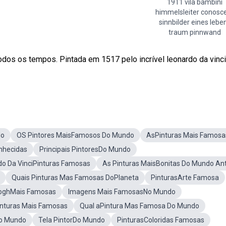
1911 vila bambini
himmelsleiter conosc
sinnbilder eines lebe
traum pinnwand
os os tempos. Pintada em 1517 pelo incrível leonardo da vinci
do
OS Pintores MaisFamosos Do Mundo
AsPinturas Mais Famosa
nhecidas
Principais PintoresDo Mundo
do Da VinciPinturas Famosas
As Pinturas MaisBonitas Do Mundo An
Quais Pinturas Mas Famosas DoPlaneta
PinturasArte Famosa
GoghMais Famosas
Imagens Mais FamosasNo Mundo
nturas Mais Famosas
Qual aPintura Mas Famosa Do Mundo
No Mundo
Tela PintorDo Mundo
PinturasColoridas Famosas