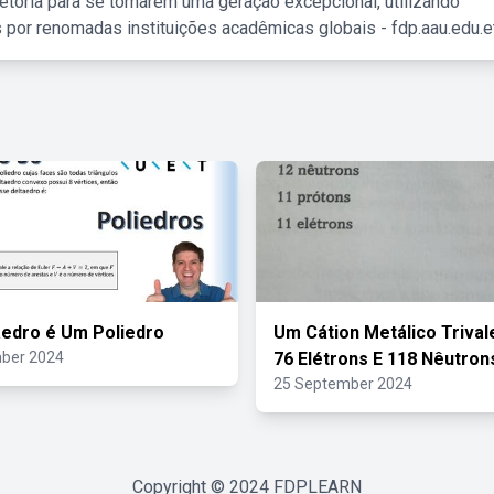
etória para se tornarem uma geração excepcional, utilizando
 por renomadas instituições acadêmicas globais - fdp.aau.edu.et
edro é Um Poliedro
Um Cátion Metálico Triva
ber 2024
76 Elétrons E 118 Nêutron
25 September 2024
Copyright © 2024
FDPLEARN