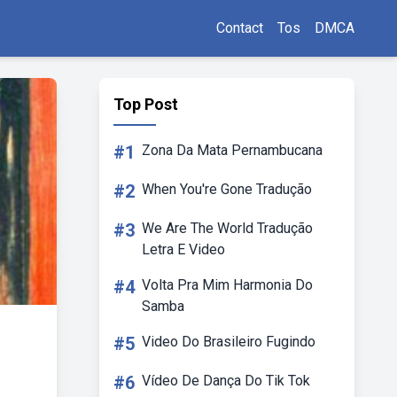
Contact
Tos
DMCA
Top Post
#1
Zona Da Mata Pernambucana
#2
When You're Gone Tradução
#3
We Are The World Tradução
Letra E Video
#4
Volta Pra Mim Harmonia Do
Samba
#5
Video Do Brasileiro Fugindo
#6
Vídeo De Dança Do Tik Tok