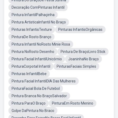
Pintura Do BraçoDe Festa Junina
Decoração ComPinturas Infantil
Pintura InfantilPalhaçinha
Pintura ArtisticaInfantil No Braço
Pinturas InfantisTexture
Pinturas InfantisOrgânicas
PinturaDe Rosto Branço
Pintura Infantil NoRosto Minie Rosa
Pintura NoRosto Desenho
Pintura De BraçoLivro Stick
Pintura Facial InfantilUnicórnio
JoaninhaNo Braço
PinturaCorpotal Infantil
PinturasFaciais Simples
Pinturas InfantilBebe
Pintura Facial InfantilDIA Das Mulheres
PinturaFacial Bola De Futebol
Pintura Branca No BraçoSalvador
Pintura ParaO Braço
PinturaEm Rosto Menino
Golpe DaPintura No Braco