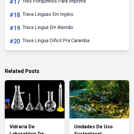
#17
Tres Porquinhos Para Imprimir
#18
Trava Linguas Em Ingles
#19
Trava Lingua Em Alemão
#20
Trava Lingua Dificil Pra Caramba
Related Posts
Vidraria De
Unidades De Uso
Laboratório De
Sustentavel