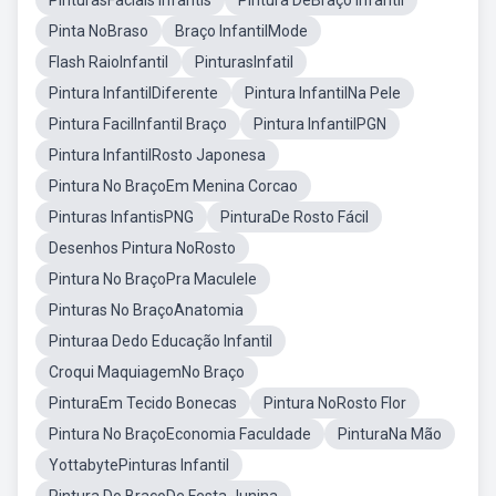
PinturasFaciais Infantis
Pintura DeBraço Infantil
Pinta NoBraso
Braço InfantilMode
Flash RaioInfantil
PinturasInfatil
Pintura InfantilDiferente
Pintura InfantilNa Pele
Pintura FacilInfantil Braço
Pintura InfantilPGN
Pintura InfantilRosto Japonesa
Pintura No BraçoEm Menina Corcao
Pinturas InfantisPNG
PinturaDe Rosto Fácil
Desenhos Pintura NoRosto
Pintura No BraçoPra Maculele
Pinturas No BraçoAnatomia
Pinturaa Dedo Educação Infantil
Croqui MaquiagemNo Braço
PinturaEm Tecido Bonecas
Pintura NoRosto Flor
Pintura No BraçoEconomia Faculdade
PinturaNa Mão
YottabytePinturas Infantil