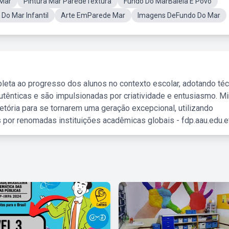
 Mar
Pintura Mar ParedeTextura
Fundo Do MarBaleia E Povo
Do Mar Infantil
Arte EmParede Mar
Imagens DeFundo Do Mar
leta ao progresso dos alunos no contexto escolar, adotando té
tênticas e são impulsionadas por criatividade e entusiasmo. M
etória para se tornarem uma geração excepcional, utilizando
 por renomadas instituições acadêmicas globais - fdp.aau.edu.et