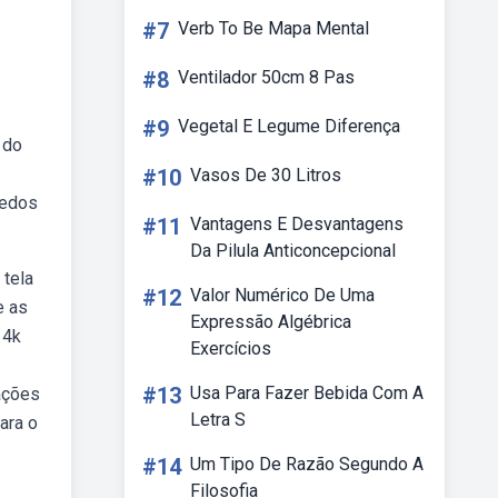
#7
Verb To Be Mapa Mental
#8
Ventilador 50cm 8 Pas
#9
Vegetal E Legume Diferença
 do
#10
Vasos De 30 Litros
redos
#11
Vantagens E Desvantagens
Da Pilula Anticoncepcional
 tela
#12
Valor Numérico De Uma
e as
Expressão Algébrica
 4k
Exercícios
#13
Usa Para Fazer Bebida Com A
rações
Letra S
ara o
#14
Um Tipo De Razão Segundo A
Filosofia