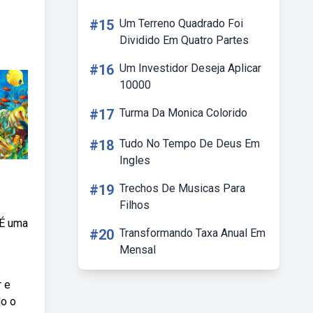
#15
Um Terreno Quadrado Foi
Dividido Em Quatro Partes
#16
Um Investidor Deseja Aplicar
10000
#17
Turma Da Monica Colorido
#18
Tudo No Tempo De Deus Em
Ingles
#19
Trechos De Musicas Para
Filhos
 É uma
#20
Transformando Taxa Anual Em
Mensal
r e
do o