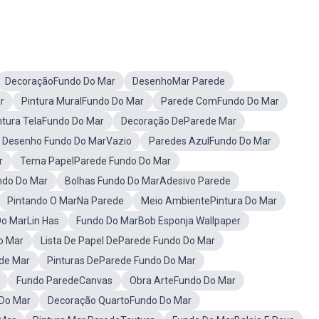
DecoraçãoFundo Do Mar
DesenhoMar Parede
r
Pintura MuralFundo Do Mar
Parede ComFundo Do Mar
ntura TelaFundo Do Mar
Decoração DeParede Mar
Desenho Fundo Do MarVazio
Paredes AzulFundo Do Mar
r
Tema PapelParede Fundo Do Mar
ndo Do Mar
Bolhas Fundo Do MarAdesivo Parede
Pintando O MarNa Parede
Meio AmbientePintura Do Mar
o MarLin Has
Fundo Do MarBob Esponja Wallpaper
o Mar
Lista De Papel DeParede Fundo Do Mar
de Mar
Pinturas DeParede Fundo Do Mar
Fundo ParedeCanvas
Obra ArteFundo Do Mar
Do Mar
Decoração QuartoFundo Do Mar