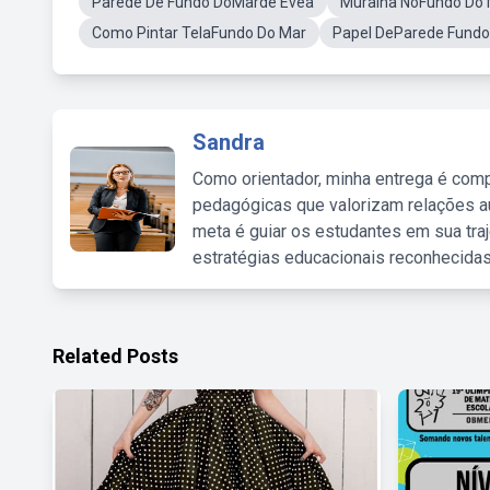
Parede De Fundo DoMarde Evea
Muralha NoFundo Do
Como Pintar TelaFundo Do Mar
Papel DeParede Fundo 
Sandra
Como orientador, minha entrega é comp
pedagógicas que valorizam relações au
meta é guiar os estudantes em sua traj
estratégias educacionais reconhecidas
Related Posts