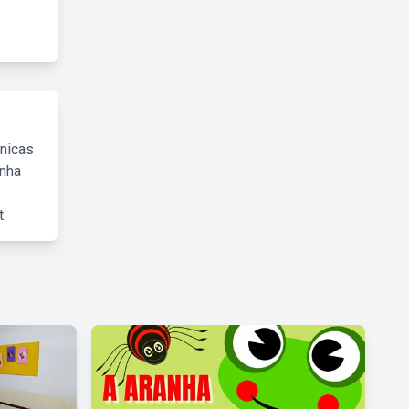
cnicas
inha
.