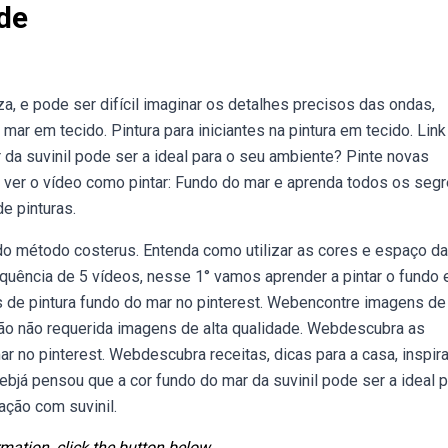
de
a, e pode ser difícil imaginar os detalhes precisos das ondas,
mar em tecido. Pintura para iniciantes na pintura em tecido. Link
 da suvinil pode ser a ideal para o seu ambiente? Pinte novas
a ver o vídeo como pintar: Fundo do mar e aprenda todos os seg
de pinturas.
 do método costerus. Entenda como utilizar as cores e espaço da
quência de 5 vídeos, nesse 1° vamos aprender a pintar o fundo 
 de pintura fundo do mar no pinterest. Webencontre imagens de
ção não requerida imagens de alta qualidade. Webdescubra as
ar no pinterest. Webdescubra receitas, dicas para a casa, inspi
Webjá pensou que a cor fundo do mar da suvinil pode ser a ideal p
ação com suvinil.
mation, click the button below.