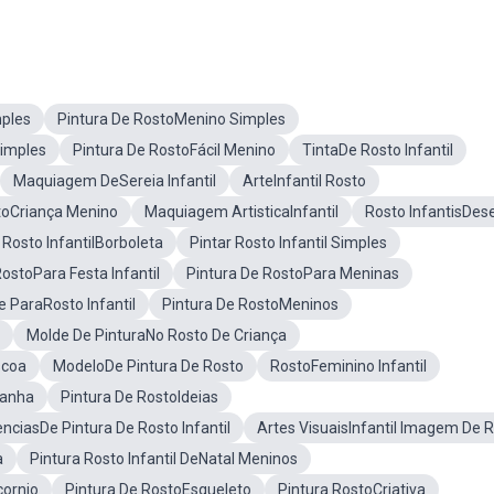
mples
Pintura De RostoMenino Simples
Simples
Pintura De RostoFácil Menino
TintaDe Rosto Infantil
Maquiagem DeSereia Infantil
ArteInfantil Rosto
toCriança Menino
Maquiagem ArtisticaInfantil
Rosto InfantisDes
 Rosto InfantilBorboleta
Pintar Rosto Infantil Simples
ostoPara Festa Infantil
Pintura De RostoPara Meninas
 ParaRosto Infantil
Pintura De RostoMeninos
Molde De PinturaNo Rosto De Criança
scoa
ModeloDe Pintura De Rosto
RostoFeminino Infantil
ranha
Pintura De RostoIdeias
nciasDe Pintura De Rosto Infantil
Artes VisuaisInfantil Imagem De 
a
Pintura Rosto Infantil DeNatal Meninos
cornio
Pintura De RostoEsqueleto
Pintura RostoCriativa