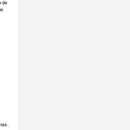
a de
de
as...