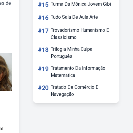
tes de
#15
Turma Da Mônica Jovem Gibi
#16
Tudo Sala De Aula Arte
#17
Trovadorismo Humanismo E
Classicismo
#18
Trilogia Minha Culpa
Português
#19
Tratamento Da Informação
Matematica
#20
Tratado De Comércio E
Navegação
il