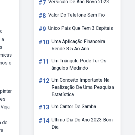
#7
Versículo De Ano Novo 2023
#8
Valor Do Telefone Sem Fio
#9
Unico Pais Que Tem 3 Capitais
s
 a
#10
Uma Aplicação Financeira
os
Rende 8 5 Ao Ano
cnicas
#11
Um Triângulo Pode Ter Os
inos e
ângulos Medindo
#12
Um Conceito Importante Na
Realização De Uma Pesquisa
pintar
Estatística
les
#13
Um Cantor De Samba
 Veja
#14
Ultimo Dia Do Ano 2023 Bom
a de
Dia
re