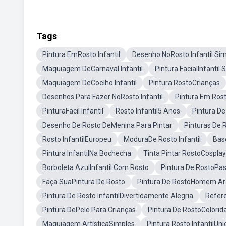
Tags
Pintura EmRosto Infantil
Desenho NoRosto Infantil Si
Maquiagem DeCarnaval Infantil
Pintura FacialInfantil 
Maquiagem DeCoelho Infantil
Pintura RostoCrianças
Desenhos Para Fazer NoRosto Infantil
Pintura Em Ros
PinturaFacil Infantil
Rosto Infantil5 Anos
Pintura De
Desenho De Rosto DeMenina Para Pintar
Pinturas De R
Rosto InfantilEuropeu
ModuraDe Rosto Infantil
Base
Pintura InfantilNa Bochecha
Tinta Pintar RostoCosplay
Borboleta AzulInfantil Com Rosto
Pintura De RostoPa
Faça SuaPintura De Rosto
Pintura De RostoHomem A
Pintura De Rosto InfantilDivertidamente Alegria
Refere
Pintura DePele Para Crianças
Pintura De RostoColorid
Maquiagem ArtísticaSimples
Pintura Rosto InfantilUni