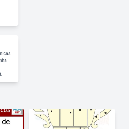
cnicas
inha
.