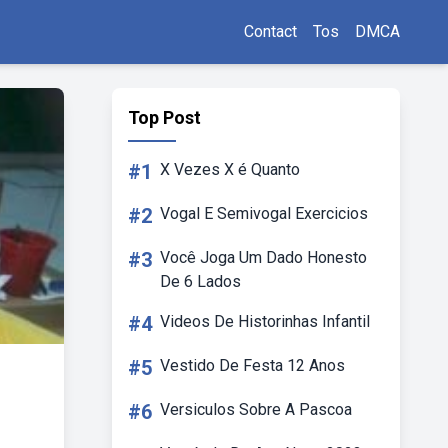
Contact
Tos
DMCA
Top Post
#1
X Vezes X é Quanto
#2
Vogal E Semivogal Exercicios
#3
Você Joga Um Dado Honesto
De 6 Lados
#4
Videos De Historinhas Infantil
#5
Vestido De Festa 12 Anos
#6
Versiculos Sobre A Pascoa