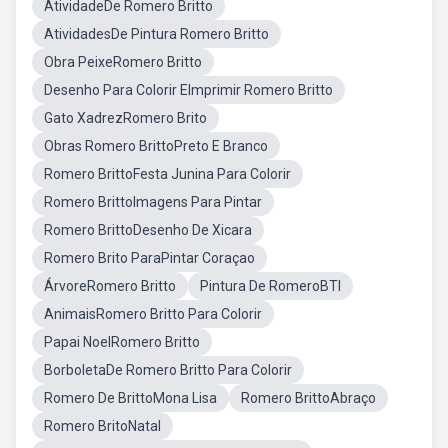
AtividadeDe Romero Britto
AtividadesDe Pintura Romero Britto
Obra PeixeRomero Britto
Desenho Para Colorir EImprimir Romero Britto
Gato XadrezRomero Brito
Obras Romero BrittoPreto E Branco
Romero BrittoFesta Junina Para Colorir
Romero BrittoImagens Para Pintar
Romero BrittoDesenho De Xicara
Romero Brito ParaPintar Coraçao
ÁrvoreRomero Britto
Pintura De RomeroBTI
AnimaisRomero Britto Para Colorir
Papai NoelRomero Britto
BorboletaDe Romero Britto Para Colorir
Romero De BrittoMona Lisa
Romero BrittoAbraço
Romero BritoNatal