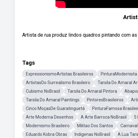
Artis
Artista de rua produz lindos quadros pintando com a
Tags
ExpressionismoArtistas Brasileiros
PinturaModernista 
ArtistasDo Surrealismo Brasileiro
Tarsila Do Amaral Ar
Cubismo NoBrasil
Tarsila Do Amaral Pintora
Abapor
Tarsila Do Amaral Paintings
PintoresBrasileiros
Art
Cinco MoçasDe Guaratinguetá
PinturaFamosa Brasilei
Arte Moderna Desenhos
A Arte Barroca NoBrasil
5
Modernismo Brasileiro
Militao Dos Santos
Carnaval
Eduardo Kobra Obras
Indigenas NoBrasil
A Lua Tars