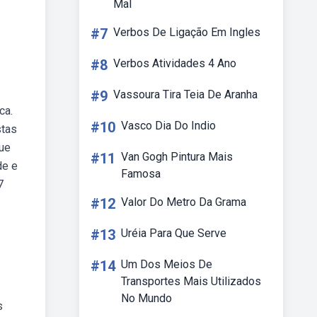
Mal
#7
Verbos De Ligação Em Ingles
#8
Verbos Atividades 4 Ano
#9
Vassoura Tira Teia De Aranha
ca.
#10
Vasco Dia Do Indio
stas
que
#11
Van Gogh Pintura Mais
de e
Famosa
7
#12
Valor Do Metro Da Grama
#13
Uréia Para Que Serve
#14
Um Dos Meios De
Transportes Mais Utilizados
No Mundo
s