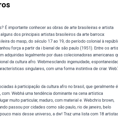
ros
 É importante conhecer as obras de arte brasileiras e artista
lguns dos principais artistas brasileiros da arte barroca:
eira do masp, do século 17 ao 19, do período colonial à repúbli
anhou força a partir da i bienal de são paulo (1951). Entre os arti
am adquiridas legalmente por duas colecionadoras americanas 
ional da cultura afro. Webmesclando ingenuidade, espontaneida
características singulares, com uma forma instintiva de criar. Web
adas à participação da cultura afro no brasil, que geralmente é
ra, com. Webhá uma tendência dominante na cena artística
ugar muito particular, maduro, com material e. Webchris brown,
ando passou por cidades como são paulo, rio de janeiro, belo
pouco mais desse universo, a dw! Traz uma lista com 18 artista