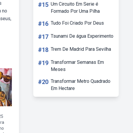
s
#15
Um Circuito Em Serie é
m no
Formado Por Uma Pilha
useus,
#16
Tudo Foi Criado Por Deus
#17
Tsunami De água Experimento
#18
Trem De Madrid Para Sevilha
#19
Transformar Semanas Em
Meses
#20
Transformar Metro Quadrado
Em Hectare
25
bra
mo