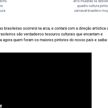
brito
afro mulatas os desve
es
quadro cultura pinto
tura
carnaval brasilero mo
s brasileiras ocorrerá na arca, e contará com a direção artística 
asileiros são verdadeiros tesouros culturais que encantam e
 agora quem foram os maiores pintores do nosso país e saiba