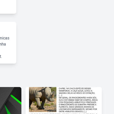
cnicas
inha
.