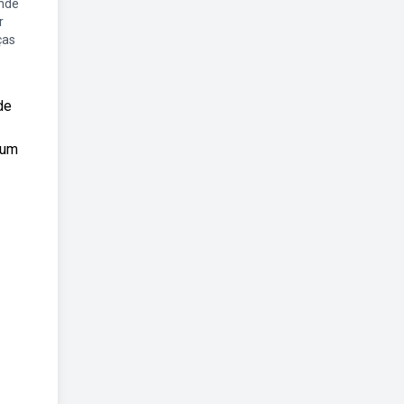
nde
r
ças
de
 um