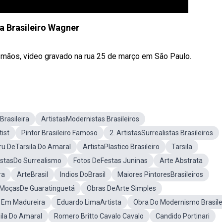
ta Brasileiro Wagner
s mãos, video gravado na rua 25 de março em São Paulo.
Brasileira
ArtistasModernistas Brasileiros
tist
Pintor Brasileiro Famoso
2. ArtistasSurrealistas Brasileiros
u DeTarsila Do Amaral
ArtistaPlastico Brasileiro
Tarsila
istasDo Surrealismo
Fotos DeFestas Juninas
Arte Abstrata
ra
ArteBrasil
Indios DoBrasil
Maiores PintoresBrasileiros
 MoçasDe Guaratinguetá
Obras DeArte Simples
 Em Madureira
Eduardo LimaArtista
Obra Do Modernismo Brasile
ila Do Amaral
Romero Britto Cavalo Cavalo
Candido Portinari