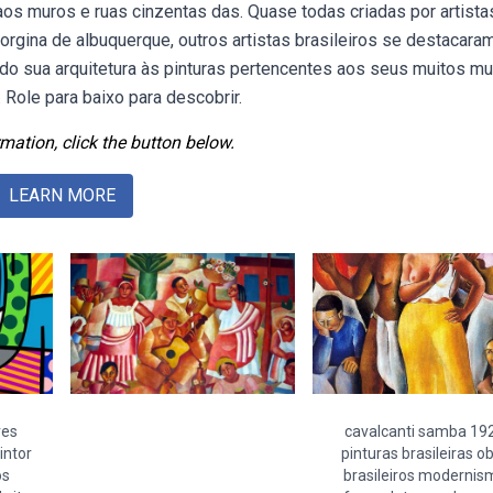
os muros e ruas cinzentas das. Quase todas criadas por artista
rgina de albuquerque, outros artistas brasileiros se destacara
o sua arquitetura às pinturas pertencentes aos seus muitos m
. Role para baixo para descobrir.
mation, click the button below.
LEARN MORE
res
cavalcanti samba 19
pintor
pinturas brasileiras o
os
brasileiros modernis