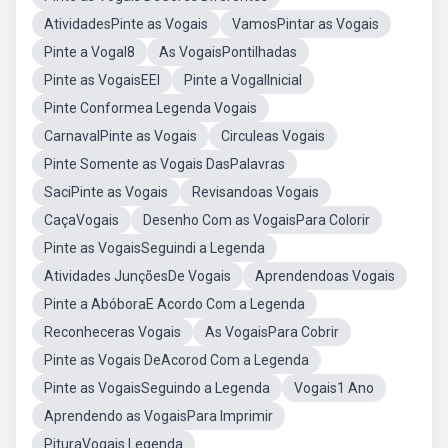
AtividadesPinte as Vogais
VamosPintar as Vogais
Pinte a Vogal8
As VogaisPontilhadas
Pinte as VogaisEEI
Pinte a VogalInicial
Pinte Conformea Legenda Vogais
CarnavalPinte as Vogais
Circuleas Vogais
Pinte Somente as Vogais DasPalavras
SaciPinte as Vogais
Revisandoas Vogais
CaçaVogais
Desenho Com as VogaisPara Colorir
Pinte as VogaisSeguindi a Legenda
Atividades JunçõesDe Vogais
Aprendendoas Vogais
Pinte a AbóboraE Acordo Com a Legenda
Reconheceras Vogais
As VogaisPara Cobrir
Pinte as Vogais DeAcorod Com a Legenda
Pinte as VogaisSeguindo a Legenda
Vogais1 Ano
Aprendendo as VogaisPara Imprimir
PituraVogais Legenda