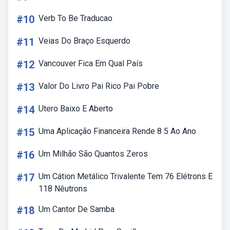
#10
Verb To Be Traducao
#11
Veias Do Braço Esquerdo
#12
Vancouver Fica Em Qual País
#13
Valor Do Livro Pai Rico Pai Pobre
#14
Utero Baixo E Aberto
#15
Uma Aplicação Financeira Rende 8 5 Ao Ano
#16
Um Milhão São Quantos Zeros
#17
Um Cátion Metálico Trivalente Tem 76 Elétrons E
118 Nêutrons
#18
Um Cantor De Samba