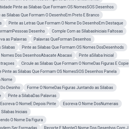
tiidade Pinte as Silabas Que Formam OS NomesSOS Desenhos
e as Silabas Que Formam O DesenhoEm Preto E Branco
s
Pinte as Letras Que Formam O Nome Do DesenhoEm Destaque
FormamPessoas Desenho
Comple Com as SílabasIniciais Faltosas
va as Palavras
Palavras QueForman Desenhos
 Silabas
Pinte as Silabas Que Formam OS Nomes DosDesenhods
OS Nomes Dos DesenhosAbacate Abacaxi
Pinte aSílaba Inicial
straçoes
Circule as Silabas Que Formam O NomeDas Figuras E Copie
de Pinte as Silabas Que Formam OS NomesSOS Desenhos Panela
am Nome
 Do Desnho
Forme O NomeDas Figuras Juntando as Silabas
e
Pinte a SilabaDas Palavras
Escreva O NomeE Depois Pinte
Escreva O Nome DosNumerais
ílabas Iniciais
vendo O Nome Da Figura
e Podem Ser Formadas
Recorte E MonteO Nome Dos Desenhos Com J