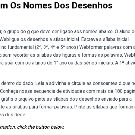
mam Os Nomes Dos Desenhos
ir, o grupo do g que deve ser ligado aos nomes abaixo. O aluno 
Webligue os desenhos a sílaba inicial. Escreva a sílaba inicial.
sino fundamental (2º, 3º, 4º e 5º anos) Webformar palavras com 
isam recortar as sílabas das figuras e formas as palavras. Web
 usar com os alunos do 1° ano ou das séries iniciais. A 1ª ativ
entro do dado. Leia a adivinha e circule as consoantes d que n
s. Conheça nossa sequencia de atividades com mais de 180 pági
 grátis o arquivo pinte as sílabas dos desenhos enviado para a
inte as sílabas para formar palavras. Pinte as sílabas que formam
es dos dese.
mation, click the button below.