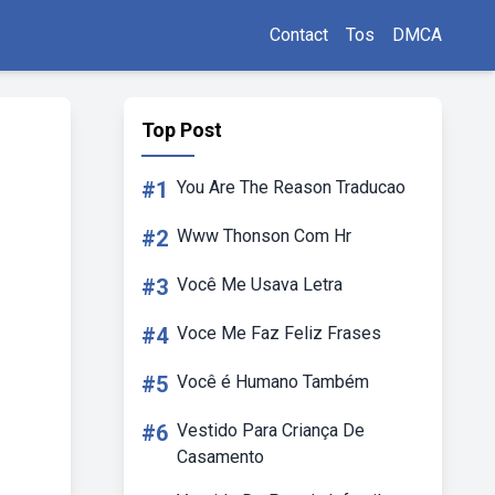
Contact
Tos
DMCA
Top Post
#1
You Are The Reason Traducao
#2
Www Thonson Com Hr
#3
Você Me Usava Letra
#4
Voce Me Faz Feliz Frases
#5
Você é Humano Também
#6
Vestido Para Criança De
Casamento