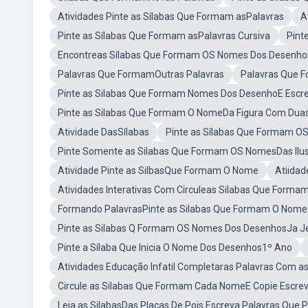
Atividades Pinte as Sílabas Que Formam asPalavras
A
Pinte as Sílabas Que Formam asPalavras Cursiva
Pint
Encontreas Sílabas Que Formam OS Nomes Dos Desenho
Palavras Que FormamOutras Palavras
Palavras Que 
Pinte as Silabas Que Formam Nomes Dos DesenhoE Escre
Pinte as Silabas Que Formam O NomeDa Figura Com Duas
Atividade DasSílabas
Pinte as Sílabas Que Formam 
Pinte Somente as Silabas Que Formam OS NomesDas Ilu
Atividade Pinte as SilbasQue Formam O Nome
Atiida
Atividades Interativas Com Circuleas Silabas Que Form
Formando PalavrasPinte as Silabas Que Formam O Nome
Pinte as Silabas Q Formam OS Nomes Dos DesenhosJa J
Pinte a Sílaba Que Inicia O Nome Dos Desenhos1º Ano
Atividades Educação Infatil Completaras Palavras Com as S
Circule as Silabas Que Formam Cada NomeE Copie Escre
Leia as SilabasDas Placas De Pois Escreva Palavras Qu