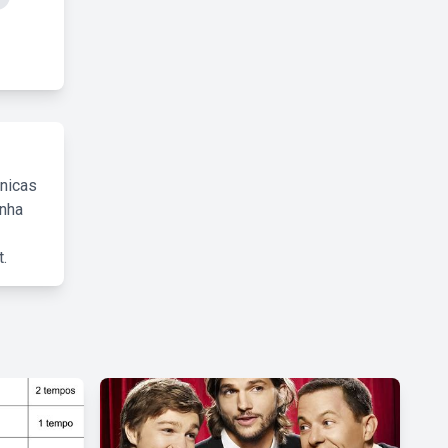
cnicas
inha
.