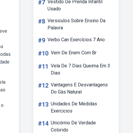
#7
Vestido De Prenda Infantil
Usado
#8
Versiculos Sobre Ensino Da
Palavra
deve
#9
Verbo Can Exercícios 7 Ano
as
#10
Vem De Enem Com Br
todas
idade
#11
Vela De 7 Dias Queima Em 3
Dias
ela
#12
Vantagens E Desvantagens
nas
Do Gás Natural
#13
Unidades De Medidas
 o
Exercicios
#14
Unicórnio De Verdade
Colorido