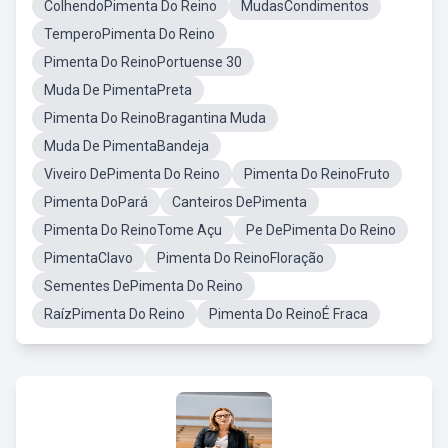
ColhendoPimenta Do Reino
MudasCondimentos
TemperoPimenta Do Reino
Pimenta Do ReinoPortuense 30
Muda De PimentaPreta
Pimenta Do ReinoBragantina Muda
Muda De PimentaBandeja
Viveiro DePimenta Do Reino
Pimenta Do ReinoFruto
Pimenta DoPará
Canteiros DePimenta
Pimenta Do ReinoTome Açu
Pe DePimenta Do Reino
PimentaClavo
Pimenta Do ReinoFloração
Sementes DePimenta Do Reino
RaízPimenta Do Reino
Pimenta Do ReinoÉ Fraca