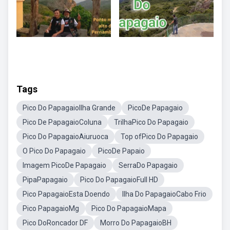
Tags
Pico Do PapagaioIlha Grande
PicoDe Papagaio
Pico De PapagaioColuna
TrilhaPico Do Papagaio
Pico Do PapagaioAiuruoca
Top ofPico Do Papagaio
O Pico Do Papagaio
PicoDe Papaio
Imagem PicoDe Papagaio
SerraDo Papagaio
PipaPapagaio
Pico Do PapagaioFull HD
Pico PapagaioEsta Doendo
Ilha Do PapagaioCabo Frio
Pico PapagaioMg
Pico Do PapagaioMapa
Pico DoRoncador DF
Morro Do PapagaioBH