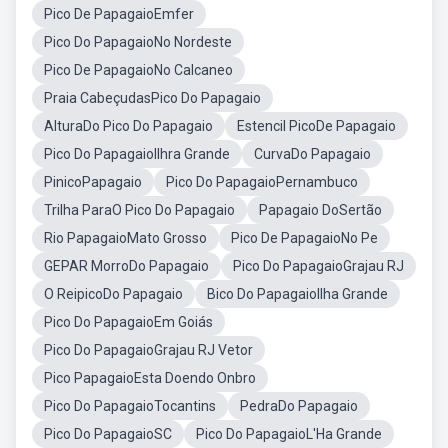
Pico De PapagaioEmfer
Pico Do PapagaioNo Nordeste
Pico De PapagaioNo Calcaneo
Praia CabeçudasPico Do Papagaio
AlturaDo Pico Do Papagaio
Estencil PicoDe Papagaio
Pico Do PapagaioIlhra Grande
CurvaDo Papagaio
PinicoPapagaio
Pico Do PapagaioPernambuco
Trilha ParaO Pico Do Papagaio
Papagaio DoSertão
Rio PapagaioMato Grosso
Pico De PapagaioNo Pe
GEPAR MorroDo Papagaio
Pico Do PapagaioGrajau RJ
O ReipicoDo Papagaio
Bico Do PapagaioIlha Grande
Pico Do PapagaioEm Goiás
Pico Do PapagaioGrajau RJ Vetor
Pico PapagaioEsta Doendo Onbro
Pico Do PapagaioTocantins
PedraDo Papagaio
Pico Do PapagaioSC
Pico Do PapagaioL'Ha Grande