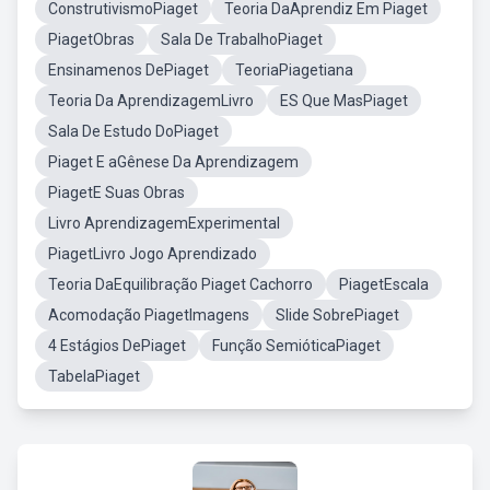
ConstrutivismoPiaget
Teoria DaAprendiz Em Piaget
PiagetObras
Sala De TrabalhoPiaget
Ensinamenos DePiaget
TeoriaPiagetiana
Teoria Da AprendizagemLivro
ES Que MasPiaget
Sala De Estudo DoPiaget
Piaget E aGênese Da Aprendizagem
PiagetE Suas Obras
Livro AprendizagemExperimental
PiagetLivro Jogo Aprendizado
Teoria DaEquilibração Piaget Cachorro
PiagetEscala
Acomodação PiagetImagens
Slide SobrePiaget
4 Estágios DePiaget
Função SemióticaPiaget
TabelaPiaget