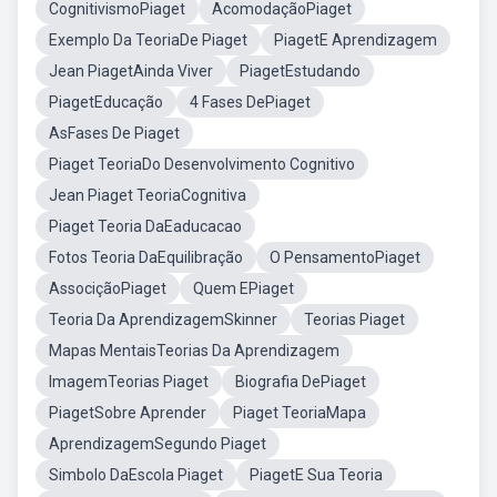
CognitivismoPiaget
AcomodaçãoPiaget
Exemplo Da TeoriaDe Piaget
PiagetE Aprendizagem
Jean PiagetAinda Viver
PiagetEstudando
PiagetEducação
4 Fases DePiaget
AsFases De Piaget
Piaget TeoriaDo Desenvolvimento Cognitivo
Jean Piaget TeoriaCognitiva
Piaget Teoria DaEaducacao
Fotos Teoria DaEquilibração
O PensamentoPiaget
AssociçãoPiaget
Quem EPiaget
Teoria Da AprendizagemSkinner
Teorias Piaget
Mapas MentaisTeorias Da Aprendizagem
ImagemTeorias Piaget
Biografia DePiaget
PiagetSobre Aprender
Piaget TeoriaMapa
AprendizagemSegundo Piaget
Simbolo DaEscola Piaget
PiagetE Sua Teoria