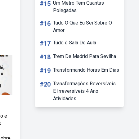
#15
Um Metro Tem Quantas
Polegadas
#16
Tudo O Que Eu Sei Sobre O
Amor
#17
Tudo é Sala De Aula
#18
Trem De Madrid Para Sevilha
#19
Transformando Horas Em Dias
#20
Transformações Reversíveis
E Irreversíveis 4 Ano
Atividades
io e
s
sobre