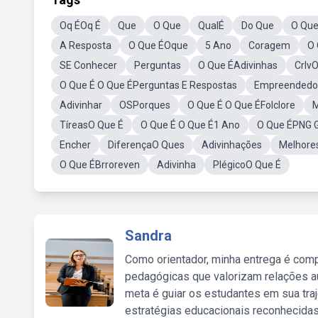
Oq ÉOq É
Que
O Que
QualÉ
Do Que
O Qu
A Resposta
O Que ÉOque
5 Ano
Coragem
O
SE Conhecer
Perguntas
O Que ÉAdivinhas
Crlv
O Que É O Que ÉPerguntas E Respostas
Empreendedo
Adivinhar
OSPorques
O Que É O Que ÉFolclore
M
TíreasO Que É
O Que É O Que É1 Ano
O Que ÉPNG G
Encher
DiferençaO Ques
Adivinhações
Melhore
O Que ÉBrroreven
Adivinha
PlégicoO Que É
Sandra
Como orientador, minha entrega é comp
pedagógicas que valorizam relações au
meta é guiar os estudantes em sua traj
estratégias educacionais reconhecidas