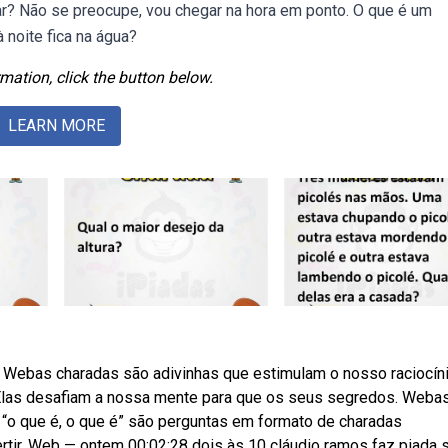
ar? Não se preocupe, vou chegar na hora em ponto. O que é um
à noite fica na água?
mation, click the button below.
LEARN MORE
Webas charadas são adivinhas que estimulam o nosso raciocín
Elas desafiam a nossa mente para que os seus segredos. Weba
“o que é, o que é” são perguntas em formato de charadas
tir. Web — ontem 00:02:28 dois às 10 cláudio ramos faz piada 