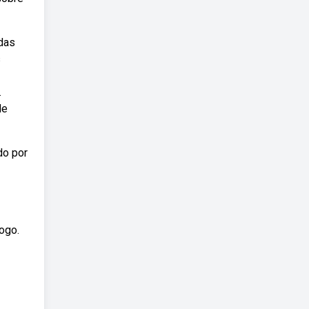
 das
s
.
de
do por
fogo.