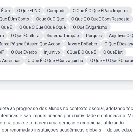
e ÉUm
O Que ÉPNG
Cumprido
O Que É O Que ÉPara Imprimir
 Que ÉUm Conto
Oque OuO Que
O Que E O QueE Com Resposta
O Que É
O Que O Que OQuê Oquê
O Que ÉAlgarismo
ra
O Que ÉCultura
Sistema Tampão
Porques
AdjetivosO 
arca Página ÉAssim Que Acaba
Arvore DoSaber
O Que ÉDesign
IF
O Que ÉVerbo
Injuntivo
0Que É O Que É
O QueE Ist
s Adivinhas
O Que É O Que ÉGonzaguinha
O Que É O Que ÉChara
leta ao progresso dos alunos no contexto escolar, adotando té
tênticas e são impulsionadas por criatividade e entusiasmo. M
etória para se tornarem uma geração excepcional, utilizando
 por renomadas instituições acadêmicas globais - fdp.aau.edu.et