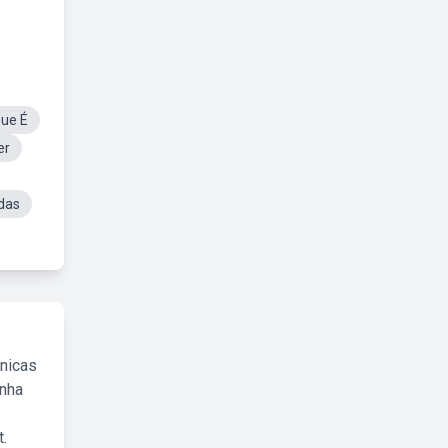
Que É
er
das
cnicas
inha
.