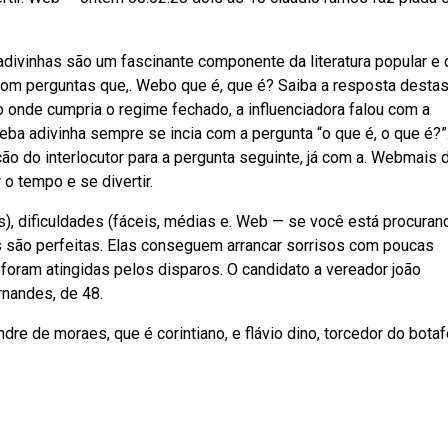
 adivinhas são um fascinante componente da literatura popular e
 com perguntas que,. Webo que é, que é? Saiba a resposta desta
 onde cumpria o regime fechado, a influenciadora falou com a
eba adivinha sempre se incia com a pergunta “o que é, o que é?”
ção do interlocutor para a pergunta seguinte, já com a. Webmais 
o tempo e se divertir.
), dificuldades (fáceis, médias e. Web — se você está procuran
as são perfeitas. Elas conseguem arrancar sorrisos com poucas
oram atingidas pelos disparos. O candidato a vereador joão
rnandes, de 48.
dre de moraes, que é corintiano, e flávio dino, torcedor do bota