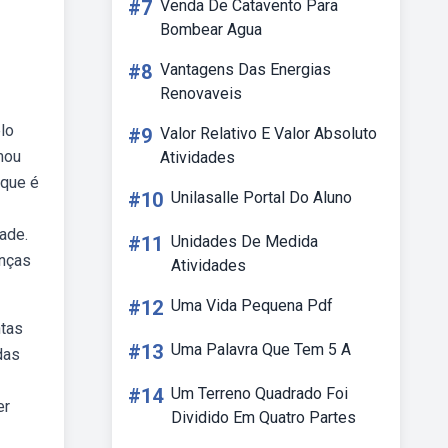
#7
Venda De Catavento Para
Bombear Agua
#8
Vantagens Das Energias
Renovaveis
lo
#9
Valor Relativo E Valor Absoluto
mou
Atividades
 que é
#10
Unilasalle Portal Do Aluno
ade.
#11
Unidades De Medida
anças
Atividades
#12
Uma Vida Pequena Pdf
ntas
#13
Uma Palavra Que Tem 5 A
das
#14
Um Terreno Quadrado Foi
er
Dividido Em Quatro Partes