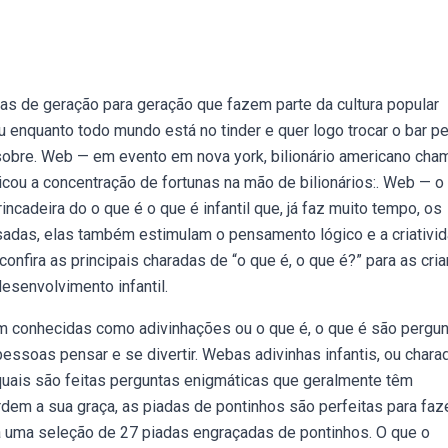
das de geração para geração que fazem parte da cultura popular
u enquanto todo mundo está no tinder e quer logo trocar o bar pe
sobre. Web — em evento em nova york, bilionário americano cha
riticou a concentração de fortunas na mão de bilionários:. Web — o
ncadeira do o que é o que é infantil que, já faz muito tempo, os
sadas, elas também estimulam o pensamento lógico e a criativid
nfira as principais charadas de “o que é, o que é?” para as cri
esenvolvimento infantil.
 conhecidas como adivinhações ou o que é, o que é são pergu
ssoas pensar e se divertir. Webas adivinhas infantis, ou chara
s quais são feitas perguntas enigmáticas que geralmente têm
em a sua graça, as piadas de pontinhos são perfeitas para faz
ra uma seleção de 27 piadas engraçadas de pontinhos. O que o