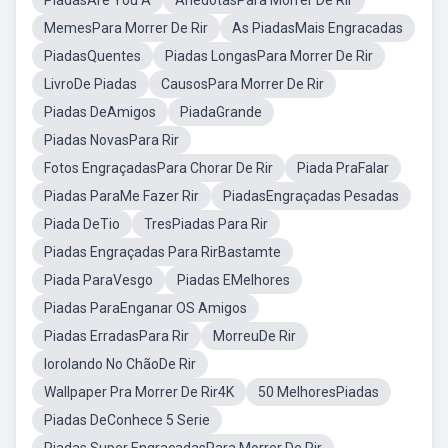
PiadasAre You A
AnedotasPara Morrer De Rir
MemesPara Morrer De Rir
As PiadasMais Engracadas
PiadasQuentes
Piadas LongasPara Morrer De Rir
LivroDe Piadas
CausosPara Morrer De Rir
Piadas DeAmigos
PiadaGrande
Piadas NovasPara Rir
Fotos EngraçadasPara Chorar De Rir
Piada PraFalar
Piadas ParaMe Fazer Rir
PiadasEngraçadas Pesadas
Piada DeTio
TresPiadas Para Rir
Piadas Engraçadas Para RirBastamte
Piada ParaVesgo
Piadas EMelhores
Piadas ParaEnganar OS Amigos
Piadas ErradasPara Rir
MorreuDe Rir
Iorolando No ChãoDe Rir
Wallpaper Pra Morrer De Rir4K
50 MelhoresPiadas
Piadas DeConhece 5 Serie