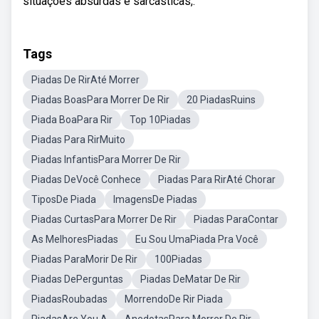
situações absurdas e sarcásticas,.
Tags
Piadas De RirAté Morrer
Piadas BoasPara Morrer De Rir
20 PiadasRuins
Piada BoaPara Rir
Top 10Piadas
Piadas Para RirMuito
Piadas InfantisPara Morrer De Rir
Piadas DeVocê Conhece
Piadas Para RirAté Chorar
TiposDe Piada
ImagensDe Piadas
Piadas CurtasPara Morrer De Rir
Piadas ParaContar
As MelhoresPiadas
Eu Sou UmaPiada Pra Você
Piadas ParaMorir De Rir
100Piadas
Piadas DePerguntas
Piadas DeMatar De Rir
PiadasRoubadas
MorrendoDe Rir Piada