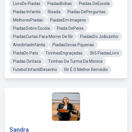
LivroDe Piadas
PiadasBobas
Piadas DeEscola
Piadas Infantis
Risada
Piadas DePerguntas
MelhoresPiadas
PiadasEm Imagens
PiadasSobre Escola
Piada DePeixe
PiadasCurtas Para Morrer De Rir
PiadasDo Joãozinho
AnedotasInfantis
PiadasSecas Pquenas
PiadaDo Pato
TirinhasEngraçadas
365 PiadasLivro
Piadas DeVaca
Tirinhas Da Turma Da Monica
Futebol InfantilDesenho
Rir É O Melhor Remédio
Sandra