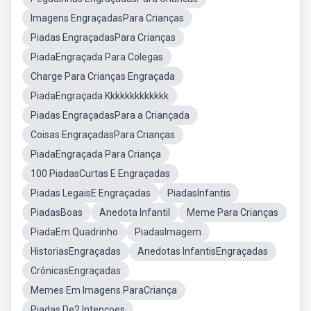
Imagens EngraçadasPara Crianças
Piadas EngraçadasPara Crianças
PiadaEngraçada Para Colegas
Charge Para Crianças Engraçada
PiadaEngraçada Kkkkkkkkkkkkk
Piadas EngraçadasPara a Criançada
Coisas EngraçadasPara Crianças
PiadaEngraçada Para Criança
100 PiadasCurtas E Engraçadas
Piadas LegaisE Engraçadas
PiadasInfantis
PiadasBoas
Anedota Infantil
Meme Para Crianças
PiadaEm Quadrinho
PiadasImagem
HistoriasEngraçadas
Anedotas InfantisEngraçadas
CrônicasEngraçadas
Memes Em Imagens ParaCriança
Piadas De2 Intençoes