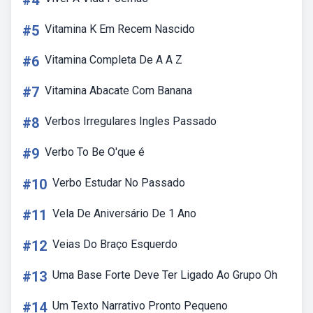
#4
#5
Vitamina K Em Recem Nascido
#6
Vitamina Completa De A A Z
#7
Vitamina Abacate Com Banana
#8
Verbos Irregulares Ingles Passado
#9
Verbo To Be O'que é
#10
Verbo Estudar No Passado
#11
Vela De Aniversário De 1 Ano
#12
Veias Do Braço Esquerdo
#13
Uma Base Forte Deve Ter Ligado Ao Grupo Oh
#14
Um Texto Narrativo Pronto Pequeno