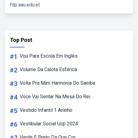
fdp.aau.edu.et.
Top Post
#1
Vou Para Escola Em Inglês
#2
Volume Da Calota Esférica
#3
Volta Pra Mim Harmonia Do Samba
#4
Voce Vai Sentar Na Mesa Do Rei
#5
Vestido Infantil 1 Aninho
#6
Vestibular Social Ucp 2024
Verde E Preto Da Que Cor