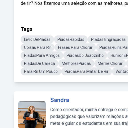
de rir? Nós fizemos uma seleção com as melhores, para
Tags
Livro DePiadas
PiadasRapidas
Piadas Engraçadas
Coisas Para Rir
Frases Para Chorar
PiadasRuins Par
PiadasPara Amigos
PiadasDo Joãozinho
Humor EP
PiadasDe Careca
MelhoresPiadas
Meme Chorar
Para Rir Um Pouco
PiadasPara Matar De Rir
Vontad
Sandra
Como orientador, minha entrega é comp
pedagógicas que valorizam relações au
meta é guiar os estudantes em sua traj