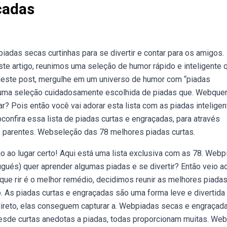
çadas
das secas curtinhas para se divertir e contar para os amigos.
te artigo, reunimos uma seleção de humor rápido e inteligente 
este post, mergulhe em um universo de humor com “piadas
rá uma seleção cuidadosamente escolhida de piadas que. Webque
ar? Pois então você vai adorar esta lista com as piadas intelige
onfira essa lista de piadas curtas e engraçadas, para através
 parentes. Webseleção das 78 melhores piadas curtas.
o ao lugar certo! Aqui está uma lista exclusiva com as 78. Web
gués) quer aprender algumas piadas e se divertir? Então veio a
 que rir é o melhor remédio, decidimos reunir as melhores piada
 As piadas curtas e engraçadas são uma forma leve e divertida
 direto, elas conseguem capturar a. Webpiadas secas e engraçada
esde curtas anedotas a piadas, todas proporcionam muitas. We