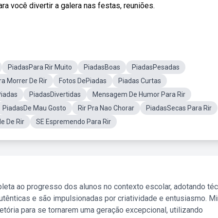
 você divertir a galera nas festas, reuniões.
PiadasPara Rir Muito
PiadasBoas
PiadasPesadas
a Morrer De Rir
Fotos DePiadas
Piadas Curtas
iadas
PiadasDivertidas
Mensagem De Humor Para Rir
PiadasDe Mau Gosto
Rir Pra Nao Chorar
PiadasSecas Para Rir
e De Rir
SE Espremendo Para Rir
leta ao progresso dos alunos no contexto escolar, adotando té
tênticas e são impulsionadas por criatividade e entusiasmo. M
etória para se tornarem uma geração excepcional, utilizando