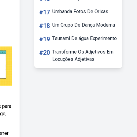
#17
Umbanda Fotos De Orixas
#18
Um Grupo De Dança Moderna
#19
Tsunami De água Experimento
#20
Transforme Os Adjetivos Em
Locuções Adjetivas
s para
go,
rrer