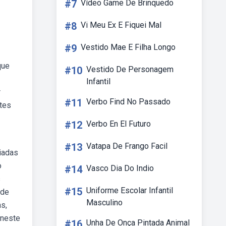
#7
Vídeo Game De Brinquedo
#8
Vi Meu Ex E Fiquei Mal
#9
Vestido Mae E Filha Longo
que
#10
Vestido De Personagem
Infantil
r
#11
Verbo Find No Passado
ntes
#12
Verbo En El Futuro
#13
Vatapa De Frango Facil
piadas
o
#14
Vasco Dia Do Indio
s
#15
Uniforme Escolar Infantil
 de
Masculino
s,
bneste
#16
Unha De Onça Pintada Animal