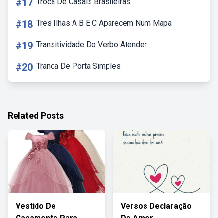
#17
Troca De Casais Brasileiras
#18
Tres Ilhas A B E C Aparecem Num Mapa
#19
Transitividade Do Verbo Atender
#20
Tranca De Porta Simples
Related Posts
Vestido De
Versos Declaração
Casamento Para
De Amor