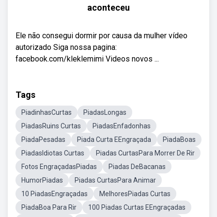
aconteceu
Ele não consegui dormir por causa da mulher vídeo
autorizado Siga nossa pagina:
facebook.com/kleklemimi Videos novos ...
Tags
PiadinhasCurtas
PiadasLongas
PiadasRuins Curtas
PiadasEnfadonhas
PiadaPesadas
Piada Curta EEngraçada
PiadaBoas
PiadasIdiotas Curtas
Piadas CurtasPara Morrer De Rir
Fotos EngraçadasPiadas
Piadas DeBacanas
HumorPiadas
Piadas CurtasPara Animar
10 PiadasEngraçadas
MelhoresPiadas Curtas
PiadaBoa Para Rir
100 Piadas Curtas EEngraçadas