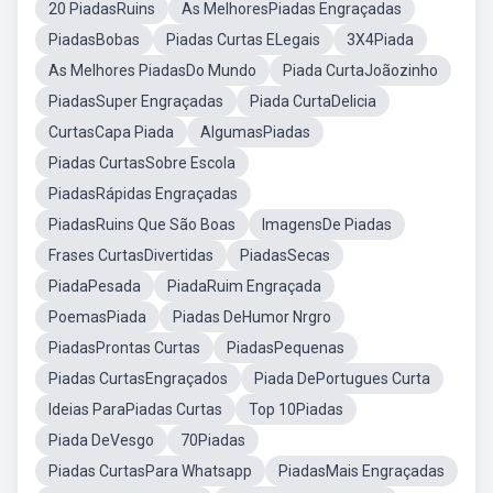
20 PiadasRuins
As MelhoresPiadas Engraçadas
PiadasBobas
Piadas Curtas ELegais
3X4Piada
As Melhores PiadasDo Mundo
Piada CurtaJoãozinho
PiadasSuper Engraçadas
Piada CurtaDelicia
CurtasCapa Piada
AlgumasPiadas
Piadas CurtasSobre Escola
PiadasRápidas Engraçadas
PiadasRuins Que São Boas
ImagensDe Piadas
Frases CurtasDivertidas
PiadasSecas
PiadaPesada
PiadaRuim Engraçada
PoemasPiada
Piadas DeHumor Nrgro
PiadasProntas Curtas
PiadasPequenas
Piadas CurtasEngraçados
Piada DePortugues Curta
Ideias ParaPiadas Curtas
Top 10Piadas
Piada DeVesgo
70Piadas
Piadas CurtasPara Whatsapp
PiadasMais Engraçadas