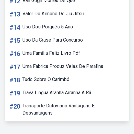
#12
Van Gogh Morreu De Que
#13
Valor Do Kimono De Jiu Jitsu
#14
Uso Dos Porquês 5 Ano
#15
Uso Da Crase Para Concurso
#16
Uma Família Feliz Livro Pdf
#17
Uma Fabrica Produz Velas De Parafina
#18
Tudo Sobre O Carimbó
#19
Trava Lingua Aranha Arranha A Rã
#20
Transporte Dutoviário Vantagens E
Desvantagens