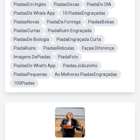
PiadasEm Ingles
PiadasSecas
PiadaDo DIA
PiadasDe Whats App
10 PiadasEngraçadas
PiadasNovas
PiadaDa Formiga
PiadasBobas
PiadasCurtas
PiadaRuim Engraçada
PiadasDe Biologia
PiadaEngraçada Curta
PiadaRuins
PiadasRidiculas
Façaa Diferença
Imagens DePiadas
PiadaFoto
PiadasDo What's App
PiadasJoãozinho
PiadasPequenas
As Melhores PiadasEngraçadas
100Piadas