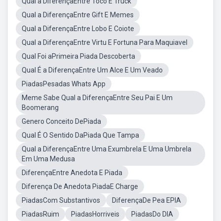
Qual a DiferençaEntre Toco E Truck
Qual a DiferençaEntre Gift E Memes
Qual a DiferençaEntre Lobo E Coiote
Qual a DiferençaEntre Virtu E Fortuna Para Maquiavel
Qual Foi aPrimeira Piada Descoberta
Qual É a DiferençaEntre Um Alce E Um Veado
PiadasPesadas Whats App
Meme Sabe Qual a DiferençaEntre Seu Pai E Um
Boomerang
Genero Conceito DePiada
Qual É O Sentido DaPiada Que Tampa
Qual a DiferençaEntre Uma Exumbrela E Uma Umbrela
Em Uma Medusa
DiferençaEntre Anedota E Piada
Diferença De Anedota PiadaE Charge
PiadasCom Substantivos
DiferençaDe Pea EPIA
PiadasRuim
PiadasHorriveis
PiadasDo DIA