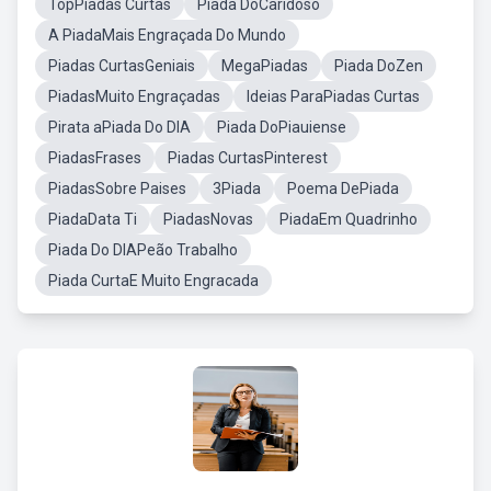
TopPiadas Curtas
Piada DoCaridoso
A PiadaMais Engraçada Do Mundo
Piadas CurtasGeniais
MegaPiadas
Piada DoZen
PiadasMuito Engraçadas
Ideias ParaPiadas Curtas
Pirata aPiada Do DIA
Piada DoPiauiense
PiadasFrases
Piadas CurtasPinterest
PiadasSobre Paises
3Piada
Poema DePiada
PiadaData Ti
PiadasNovas
PiadaEm Quadrinho
Piada Do DIAPeão Trabalho
Piada CurtaE Muito Engracada