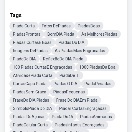
Tags
Piada Curta
Fotos DePiadas
PiadasBoas
PiadasProntas
BomDIA Piada
As MelhoresPiadas
Piadas CurtasE Boas
Piadas Do DIA
Imagens DePiadas
As PiadasMais Engracadas
PiadoDo DIA
ReflexãoDo DIA Piada
100 Piadas CurtasE Engraçadas
1000 PiadasDa Boa
AtividadePiada Curta
PiadaDe Ti
CurtasCapa Piada
Piadas O DIA
PiadaPesadas
PiadasSem Graça
PiadasPequenas
FraseDo DIA Piadas
Frase Do DIAEm Piada
SimboloPiada Do DIA
Piadar CurtasEngraçadas
Piadas DoAçucar
Piada Do45
PiadasAnimadas
PiadaCelular Curta
PiadasInfantis Engraçadas