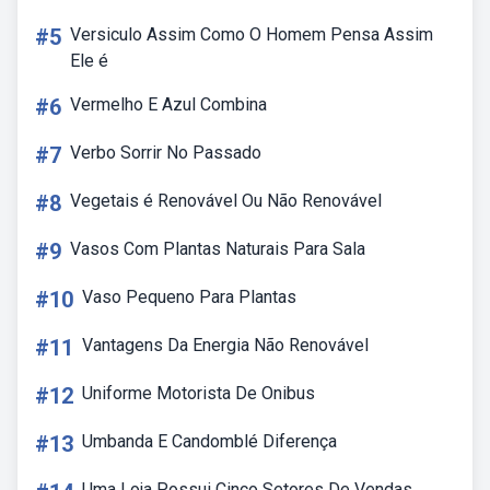
#5
Versiculo Assim Como O Homem Pensa Assim
Ele é
#6
Vermelho E Azul Combina
#7
Verbo Sorrir No Passado
#8
Vegetais é Renovável Ou Não Renovável
#9
Vasos Com Plantas Naturais Para Sala
#10
Vaso Pequeno Para Plantas
#11
Vantagens Da Energia Não Renovável
#12
Uniforme Motorista De Onibus
#13
Umbanda E Candomblé Diferença
Uma Loja Possui Cinco Setores De Vendas