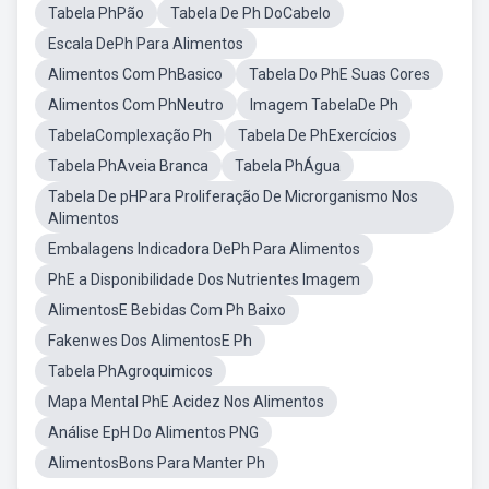
Tabela PhPão
Tabela De Ph DoCabelo
Escala DePh Para Alimentos
Alimentos Com PhBasico
Tabela Do PhE Suas Cores
Alimentos Com PhNeutro
Imagem TabelaDe Ph
TabelaComplexação Ph
Tabela De PhExercícios
Tabela PhAveia Branca
Tabela PhÁgua
Tabela De pHPara Proliferação De Microrganismo Nos
Alimentos
Embalagens Indicadora DePh Para Alimentos
PhE a Disponibilidade Dos Nutrientes Imagem
AlimentosE Bebidas Com Ph Baixo
Fakenwes Dos AlimentosE Ph
Tabela PhAgroquimicos
Mapa Mental PhE Acidez Nos Alimentos
Análise EpH Do Alimentos PNG
AlimentosBons Para Manter Ph