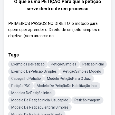
O que é uma PETIÇÃO Para que a petição
serve dentro de um processo
PRIMEIROS PASSOS NO DIREITO: o método para
quem quer aprender o Direito de um jeito simples e
objetivo (sem arrancar os ...
Tags
Exemplos DePetição
PetiçãoSimples
PetiçãoInicial
Exemplo DePetição Simples
PetiçãoSimples Modelo
CabeçalhoPetição
Modelo PetiçãoPara O Juiz
PetiçãoPNG
Modelo De PetiçãoDe Habilitação Inss
Modelos DePetição Inicial
Modelo De PetiçãoInicial Usucapião
PetiçãoImagem
Modelo De PetiçãoEleitoral Simples
Modelo De PetiçãoInicial Pronta