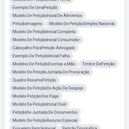
Exemplo De UmaPetição
Modelo De PetiçãoInicial De Alimentos
PetiçãoImagens
Modelo De PetiçãoSimples Nacional
Modelo De PetiçãoInicial Completa
Modelo De PetiçãoInicial Consumidor
Cabeçalho ParaPetição Advogado
Exemplo De PetiçãoInicial Falha
Modelos De PetiçãoEscritas a Mão
Timbre DePetição
Modelo De PetiçãoJuntada De Procuração
Quadro ResumoPetição
Modelo De PetiçãoDe Ação De Despejo
Modelo PetiçãoOne Page
Modelo De PetiçãoInicial Cível
PetiçãoDe Juntada De Documentos
Modelo De PetiçãoRecurso Especial
Esqueleto PetiçãoInicial
PetiçãoTipografica