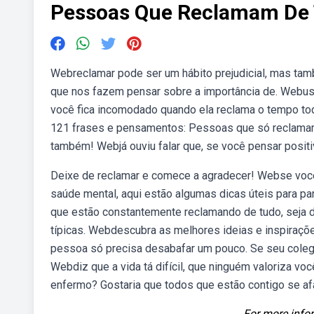
Pessoas Que Reclamam De 
Webreclamar pode ser um hábito prejudicial, mas tam
que nos fazem pensar sobre a importância de. Webuse
você fica incomodado quando ela reclama o tempo to
121 frases e pensamentos: Pessoas que só reclamam.
também! Webjá ouviu falar que, se você pensar positi
Deixe de reclamar e comece a agradecer! Webse você
saúde mental, aqui estão algumas dicas úteis para p
que estão constantemente reclamando de tudo, seja do
típicas. Webdescubra as melhores ideias e inspiraçõ
pessoa só precisa desabafar um pouco. Se seu colega
Webdiz que a vida tá difícil, que ninguém valoriza vo
enfermo? Gostaria que todos que estão contigo se a
For more infor