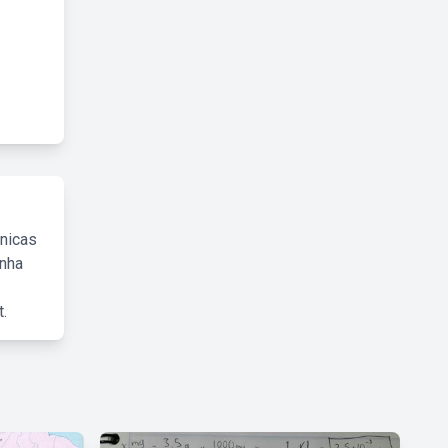
cnicas
inha
.