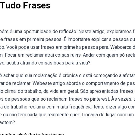
Tudo Frases
bém é uma oportunidade de reflexão. Neste artigo, exploramos 
 frases em primeira pessoa. É importante explicar à pessoa q
do. Você pode usar frases em primeira pessoa para. Webcerca 
 Focar em reclamar atrai coisas ruins. Andar com quem só rec
vo, acaba atraindo coisas boas para a vida?
 achar que sua reclamação é crônica e está começando a afetar
arar de reclamar: Webeste artigo aborda o comportamento de pe
 clima, do trabalho, da vida em geral. São apresentadas frases
es de pessoas que so reclamam frases no pinterest. Às vezes, 
 de trabalho reclama com muita frequência, tente dizer algo co
cê ou não tem nada que realmente quer: Trocaria de lugar com um
fastem?.
mation, click the button below.