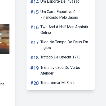
#14
Um Esporte De Invasão
#15
Um Carro Esportivo é
Financiado Pelo Japão
#16
Two And A Half Men Assistir
Online
#17
Tudo No Tempo De Deus Em
Ingles
#18
Tratado De Utrecht 1713
#19
Transitividade Do Verbo
Atender
#20
Transformar Ml Em L
 na