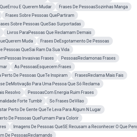
 QueErrou E Querem Mudar
Frases De PessoasSozinhas Manga
Frases Sobre Pessoas QuePartiram
rases Sobre Pessoas QueSao Surportadas
Livros ParaPessoas Que Reclamam Demais
 QueQuerem Muda
Frases DeEsgotamento De Pessoas
re Pessoas QueSai Ram Da Sua Vida
omPessoas Invasivas Frases
PessoasReclamonas Frases
amar
As PessoasEsquecem Frases
ca Perto De Pessoas QueTe Inspiram
FrasesReclama Mais Fais
rase DeMotivação Para Uma Pessoa Que Só Reclama
is Resolvo
PessoasCom Energia Ruim Frases
alidade Forte Tumblr
So Frases DeVilao
Estar Perto De Gente QueTe Leva Para Algum N Lugar
rto De Pessoas QueFumam Para Colorir
res
Imagens De Pessoas QueSE Recusam a Reconhecer O Que Pen
m De PessoasReclamando