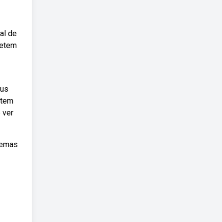
al de
letem
eus
 tem
 ver
lemas