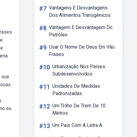
#7
Vantagens E Desvantagens
Dos Alimentos Transgênicos
#8
Vantagem E Desvantagem Do
frases
Petróleo
ue
#9
Usar O Nome De Deus Em Vão
de
Frases
lama
#10
Urbanização Nos Países
Subdesenvolvidos
 sua
ssoas
#11
Unidades De Medidas
Padronizadas
a
#12
Um Trilho De Trem De 10
mo eu.
Metros
#13
Um Pais Com A Letra A