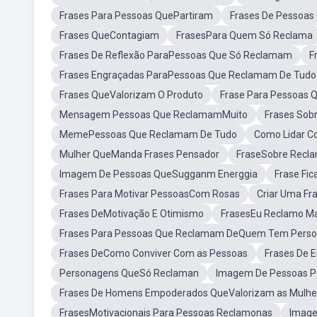
Frases Para Pessoas QuePartiram
Frases De Pessoas
Frases QueContagiam
FrasesPara Quem Só Reclama
Frases De Reflexão ParaPessoas Que Só Reclamam
F
Frases Engraçadas ParaPessoas Que Reclamam De Tudo
Frases QueValorizam O Produto
Frase Para Pessoas
Mensagem Pessoas Que ReclamamMuito
Frases Sob
MemePessoas Que Reclamam De Tudo
Como Lidar C
Mulher QueManda Frases Pensador
FraseSobre Recl
Imagem De Pessoas QueSugganm Energgia
Frase Fi
Frases Para Motivar PessoasCom Rosas
Criar Uma F
Frases DeMotivação E Otimismo
FrasesEu Reclamo Ma
Frases Para Pessoas Que Reclamam DeQuem Tem Person
Frases DeComo Conviver Com as Pessoas
Frases De 
Personagens QueSó Reclaman
Imagem De Pessoas Pe
Frases De Homens Empoderados QueValorizam as Mulhe
FrasesMotivacionais Para Pessoas Reclamonas
Image