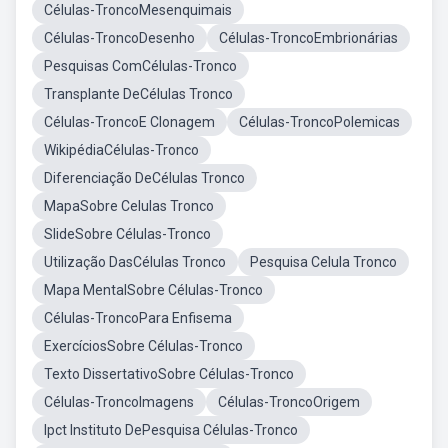
Células-TroncoMesenquimais
Células-TroncoDesenho
Células-TroncoEmbrionárias
Pesquisas ComCélulas-Tronco
Transplante DeCélulas Tronco
Células-TroncoE Clonagem
Células-TroncoPolemicas
WikipédiaCélulas-Tronco
Diferenciação DeCélulas Tronco
MapaSobre Celulas Tronco
SlideSobre Células-Tronco
Utilização DasCélulas Tronco
Pesquisa Celula Tronco
Mapa MentalSobre Células-Tronco
Células-TroncoPara Enfisema
ExercíciosSobre Células-Tronco
Texto DissertativoSobre Células-Tronco
Células-TroncoImagens
Células-TroncoOrigem
Ipct Instituto DePesquisa Células-Tronco