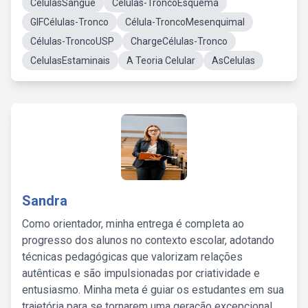
CélulasSangue
Células-TroncoEsquema
GIFCélulas-Tronco
Célula-TroncoMesenquimal
Células-TroncoUSP
ChargeCélulas-Tronco
CelulasEstaminais
A Teoria Celular
AsCelulas
Sandra
Como orientador, minha entrega é completa ao
progresso dos alunos no contexto escolar, adotando
técnicas pedagógicas que valorizam relações
autênticas e são impulsionadas por criatividade e
entusiasmo. Minha meta é guiar os estudantes em sua
trajetória para se tornarem uma geração excepcional,