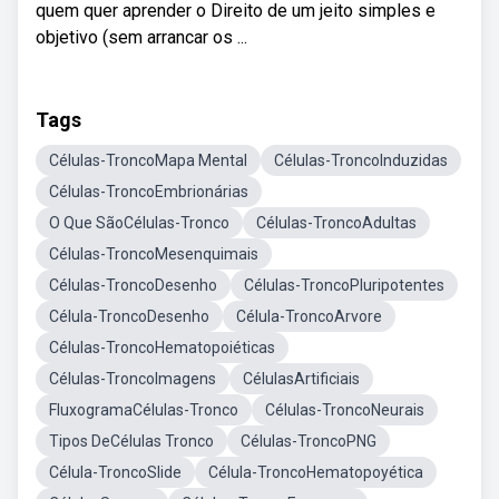
quem quer aprender o Direito de um jeito simples e
objetivo (sem arrancar os ...
Tags
Células-TroncoMapa Mental
Células-TroncoInduzidas
Células-TroncoEmbrionárias
O Que SãoCélulas-Tronco
Células-TroncoAdultas
Células-TroncoMesenquimais
Células-TroncoDesenho
Células-TroncoPluripotentes
Célula-TroncoDesenho
Célula-TroncoArvore
Células-TroncoHematopoiéticas
Células-TroncoImagens
CélulasArtificiais
FluxogramaCélulas-Tronco
Células-TroncoNeurais
Tipos DeCélulas Tronco
Células-TroncoPNG
Célula-TroncoSlide
Célula-TroncoHematopoyética