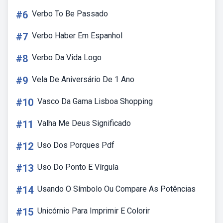
#6
Verbo To Be Passado
#7
Verbo Haber Em Espanhol
#8
Verbo Da Vida Logo
#9
Vela De Aniversário De 1 Ano
#10
Vasco Da Gama Lisboa Shopping
#11
Valha Me Deus Significado
#12
Uso Dos Porques Pdf
#13
Uso Do Ponto E Vírgula
#14
Usando O Símbolo Ou Compare As Potências
#15
Unicórnio Para Imprimir E Colorir