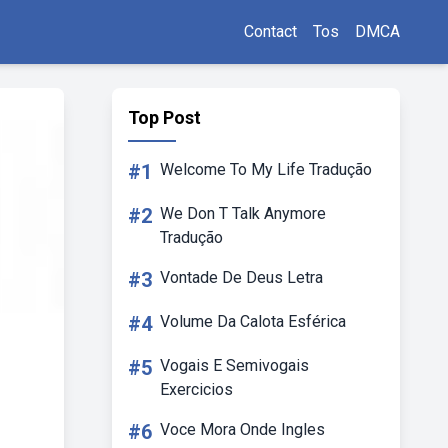
Contact
Tos
DMCA
Top Post
#1
Welcome To My Life Tradução
#2
We Don T Talk Anymore
Tradução
#3
Vontade De Deus Letra
#4
Volume Da Calota Esférica
#5
Vogais E Semivogais
Exercicios
#6
Voce Mora Onde Ingles