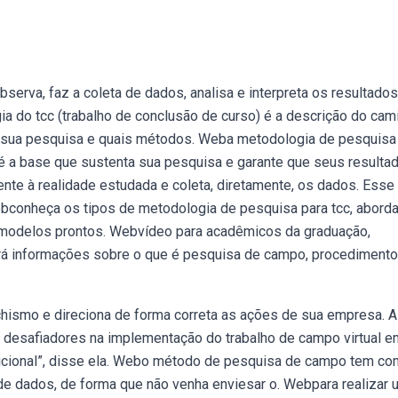
rva, faz a coleta de dados, analisa e interpreta os resultados
a do tcc (trabalho de conclusão de curso) é a descrição do cam
 a sua pesquisa e quais métodos. Weba metodologia de pesquisa 
 é a base que sustenta sua pesquisa e garante que seus resulta
ente à realidade estudada e coleta, diretamente, os dados. Esse
ebconheça os tipos de metodologia de pesquisa para tcc, abord
m modelos prontos. Webvídeo para acadêmicos da graduação,
terá informações sobre o que é pesquisa de campo, procediment
ismo e direciona de forma correta as ações de sua empresa. A
desafiadores na implementação do trabalho de campo virtual e
icional”, disse ela. Webo método de pesquisa de campo tem c
a de dados, de forma que não venha enviesar o. Webpara realizar