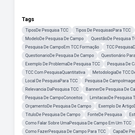
Tags
TiposDe Pesquisa TCC
Tipos De PesquisasPara TCC
ModeloDe Pesquisa De Campo
QuestãoDe Pesquisa 
Pesquisa De CampoEm TCC Formação
TCC Pesquisa
QuestionarioDe Pesquisa De Campo
Questionário Pa
Exemplo De ProblemaDe Pesquisa TCC
Pesquisa De 
TCC Com PesquisaQuantitativa
MetodologiaDe TCC D
Local De PesquisaPara TCC
Pesquisa De CampoImag
Relevancia DaPesquisa TCC
BannerDe Pesquisa De 
Pesquisa De CampoConceitos
LimitacaoDe Pesquisa 
OrçamentoDe Pesquisa De Campo
Exemplo De Artig
TituloDe Pesquisa De Campo
FonteDe Pesquisa
Es
Como Falar Sobre UmaPesquisa De Campo Em Um TCC
Como FazerPesquisa De Campo Para TCC
CapaDe Pe