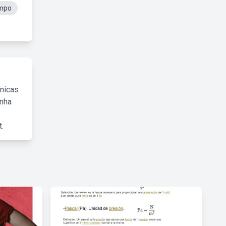
ampo
cnicas
inha
.