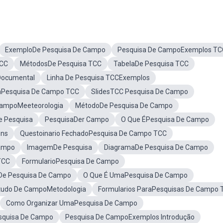
ExemploDe Pesquisa De Campo
Pesquisa De CampoExemplos TC
TCC
MétodosDe Pesquisa TCC
TabelaDe Pesquisa TCC
Documental
Linha De Pesquisa TCCExemplos
raPesquisa De Campo TCC
SlidesTCC Pesquisa De Campo
CampoMeeteorologia
MétodoDe Pesquisa De Campo
e Pesquisa
PesquisaDer Campo
O Que ÉPesquisa De Campo
ens
Questoinario FechadoPesquisa De Campo TCC
Campo
ImagemDe Pesquisa
DiagramaDe Pesquisa De Campo
TCC
FormularioPesquisa De Campo
oDe Pesquisa De Campo
O Que É UmaPesquisa De Campo
tudo De CampoMetodologia
Formularios ParaPesquisas De Campo 
Como Organizar UmaPesquisa De Campo
squisa De Campo
Pesquisa De CampoExemplos Introdução