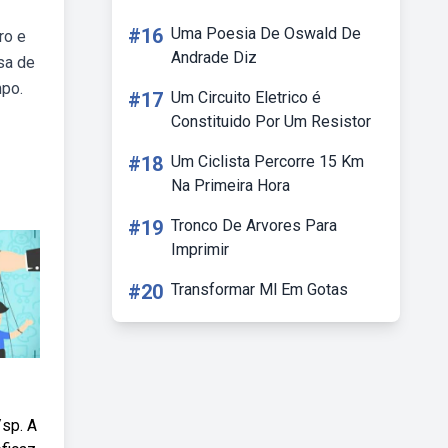
#16
Uma Poesia De Oswald De
ro e
Andrade Diz
sa de
mpo.
#17
Um Circuito Eletrico é
Constituido Por Um Resistor
#18
Um Ciclista Percorre 15 Km
Na Primeira Hora
#19
Tronco De Arvores Para
Imprimir
#20
Transformar Ml Em Gotas
/sp. A