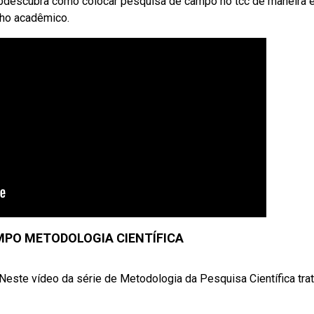
Webdescubra como colocar pesquisa de campo no tcc de maneira e
lho acadêmico.
MPO METODOLOGIA CIENTÍFICA
e vídeo da série de Metodologia da Pesquisa Científica tra