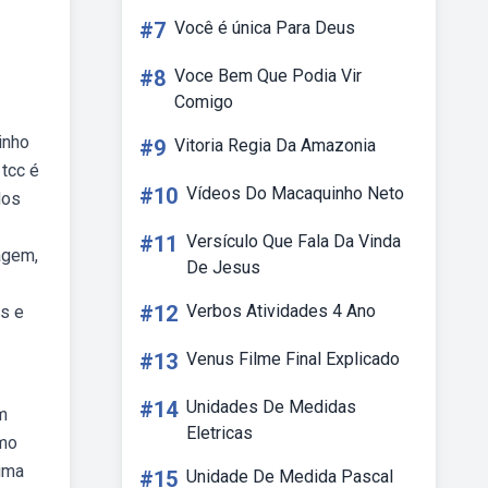
#7
Você é única Para Deus
#8
Voce Bem Que Podia Vir
Comigo
inho
#9
Vitoria Regia Da Amazonia
tcc é
#10
Vídeos Do Macaquinho Neto
dos
#11
Versículo Que Fala Da Vinda
agem,
De Jesus
#12
Verbos Atividades 4 Ano
os e
#13
Venus Filme Final Explicado
#14
Unidades De Medidas
m
Eletricas
omo
 uma
#15
Unidade De Medida Pascal