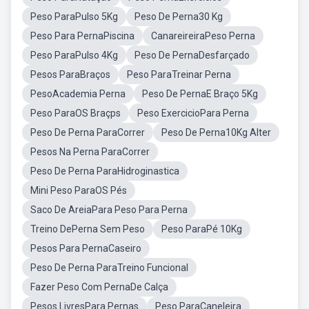
Peso ParaPulso 5Kg
Peso De Perna30 Kg
Peso Para PernaPiscina
CanareireiraPeso Perna
Peso ParaPulso 4Kg
Peso De PernaDesfarçado
Pesos ParaBraços
Peso ParaTreinar Perna
PesoAcademia Perna
Peso De PernaE Braço 5Kg
Peso ParaOS Braçps
Peso ExercicioPara Perna
Peso De Perna ParaCorrer
Peso De Perna10Kg Alter
Pesos Na Perna ParaCorrer
Peso De Perna ParaHidroginastica
Mini Peso ParaOS Pés
Saco De AreiaPara Peso Para Perna
Treino DePerna Sem Peso
Peso ParaPé 10Kg
Pesos Para PernaCaseiro
Peso De Perna ParaTreino Funcional
Fazer Peso Com PernaDe Calça
Pesos LivresPara Pernas
Peso ParaCaneleira