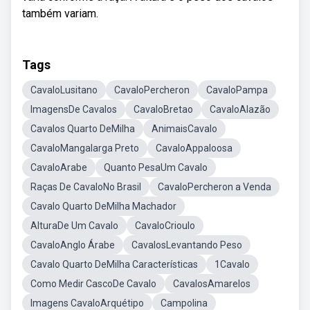
também variam.
Tags
CavaloLusitano
CavaloPercheron
CavaloPampa
ImagensDe Cavalos
CavaloBretao
CavaloAlazão
Cavalos Quarto DeMilha
AnimaisCavalo
CavaloMangalarga Preto
CavaloAppaloosa
CavaloArabe
Quanto PesaUm Cavalo
Raças De CavaloNo Brasil
CavaloPercheron a Venda
Cavalo Quarto DeMilha Machador
AlturaDe Um Cavalo
CavaloCrioulo
CavaloAnglo Árabe
CavalosLevantando Peso
Cavalo Quarto DeMilha Características
1Cavalo
Como Medir CascoDe Cavalo
CavalosAmarelos
Imagens CavaloArquétipo
Campolina