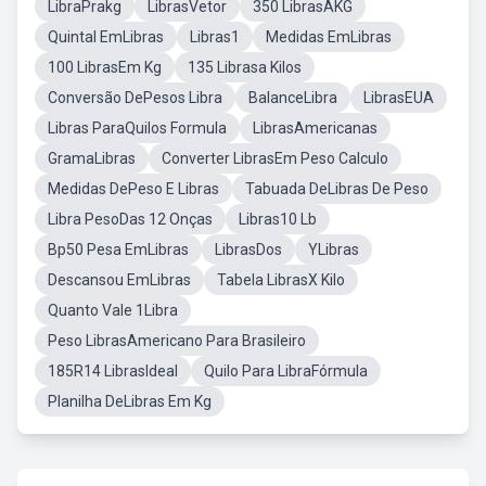
LibraPrakg
LibrasVetor
350 LibrasAKG
Quintal EmLibras
Libras1
Medidas EmLibras
100 LibrasEm Kg
135 Librasa Kilos
Conversão DePesos Libra
BalanceLibra
LibrasEUA
Libras ParaQuilos Formula
LibrasAmericanas
GramaLibras
Converter LibrasEm Peso Calculo
Medidas DePeso E Libras
Tabuada DeLibras De Peso
Libra PesoDas 12 Onças
Libras10 Lb
Bp50 Pesa EmLibras
LibrasDos
YLibras
Descansou EmLibras
Tabela LibrasX Kilo
Quanto Vale 1Libra
Peso LibrasAmericano Para Brasileiro
185R14 LibrasIdeal
Quilo Para LibraFórmula
Planilha DeLibras Em Kg