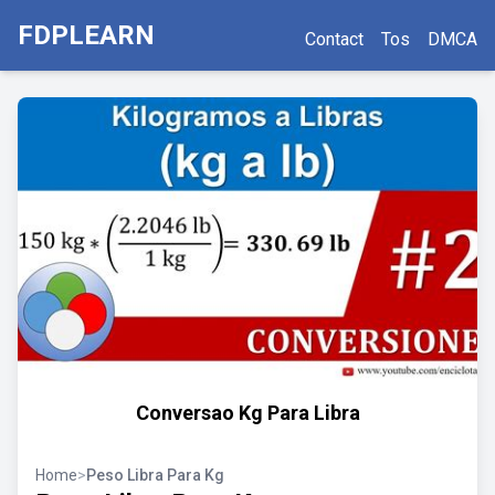
FDPLEARN
Contact
Tos
DMCA
Conversao Kg Para Libra
Home
>
Peso Libra Para Kg