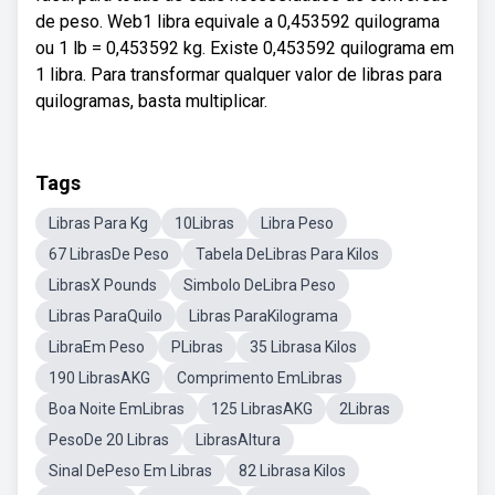
de peso. Web1 libra equivale a 0,453592 quilograma
ou 1 lb = 0,453592 kg. Existe 0,453592 quilograma em
1 libra. Para transformar qualquer valor de libras para
quilogramas, basta multiplicar.
Tags
Libras Para Kg
10Libras
Libra Peso
67 LibrasDe Peso
Tabela DeLibras Para Kilos
LibrasX Pounds
Simbolo DeLibra Peso
Libras ParaQuilo
Libras ParaKilograma
LibraEm Peso
PLibras
35 Librasa Kilos
190 LibrasAKG
Comprimento EmLibras
Boa Noite EmLibras
125 LibrasAKG
2Libras
PesoDe 20 Libras
LibrasAltura
Sinal DePeso Em Libras
82 Librasa Kilos