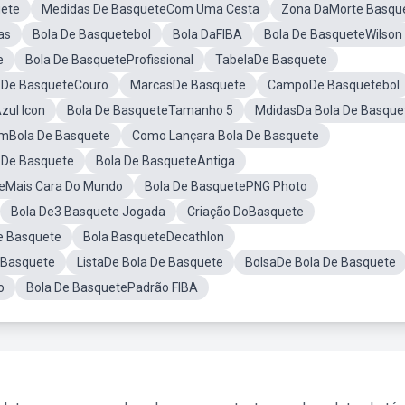
uete
Medidas De BasqueteCom Uma Cesta
Zona DaMorte Basqu
as
Bola De Basquetebol
Bola DaFIBA
Bola De BasqueteWilson
e
Bola De BasqueteProfissional
TabelaDe Basquete
 De BasqueteCouro
MarcasDe Basquete
CampoDe Basquetebol
zul Icon
Bola De BasqueteTamanho 5
MdidasDa Bola De Basque
omBola De Basquete
Como Lançara Bola De Basquete
 De Basquete
Bola De BasqueteAntiga
teMais Cara Do Mundo
Bola De BasquetePNG Photo
Bola De3 Basquete Jogada
Criação DoBasquete
e Basquete
Bola BasqueteDecathlon
 Basquete
ListaDe Bola De Basquete
BolsaDe Bola De Basquete
o
Bola De BasquetePadrão FIBA