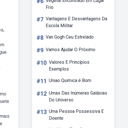
#6
Vegetal Encontrado Em Lugar
Frio
#7
Vantagens E Desvantagens Da
Escola Militar
es,
#8
Van Gogh Ceu Estrelado
 em
#9
Vamos Ajudar O Próximo
gue.
#10
Valores E Princípios
a
Exemplos
#11
Uniao Quimica é Bom
#12
Umas Das Inúmeras Galáxias
Como
Do Universo
quete
#13
Uma Pessoa Possessiva E
 mais
Doente
de