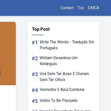
Contact
Tos
DMCA
Top Post
#1
Write The Words - Tradução Em
Português
#2
William Desenhou Um
Retângulo
#3
Voa Sem Ter Asas E Choram
Sem Ter Olhos
#4
Vermelho E Azul Combina
#5
Verbo To Be Passado