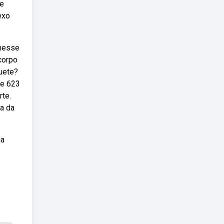
de
exo
 nesse
corpo
uete?
 e 623
te.
da da
ia