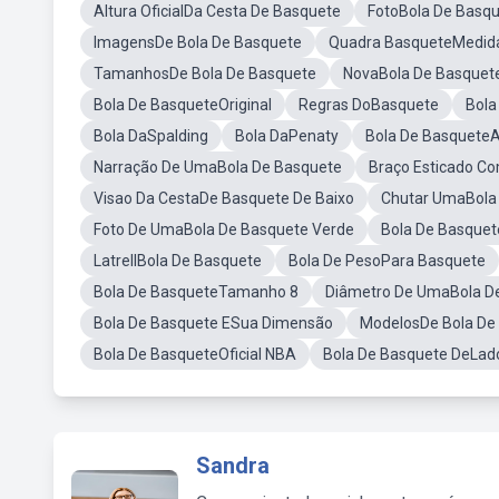
Altura OficialDa Cesta De Basquete
FotoBola De Basq
ImagensDe Bola De Basquete
Quadra BasqueteMedid
TamanhosDe Bola De Basquete
NovaBola De Basquet
Bola De BasqueteOriginal
Regras DoBasquete
Bola
Bola DaSpalding
Bola DaPenaty
Bola De BasqueteA
Narração De UmaBola De Basquete
Braço Esticado C
Visao Da CestaDe Basquete De Baixo
Chutar UmaBola
Foto De UmaBola De Basquete Verde
Bola De Basque
LatrellBola De Basquete
Bola De PesoPara Basquete
Bola De BasqueteTamanho 8
Diâmetro De UmaBola D
Bola De Basquete ESua Dimensão
ModelosDe Bola De
Bola De BasqueteOficial NBA
Bola De Basquete DeLad
Sandra