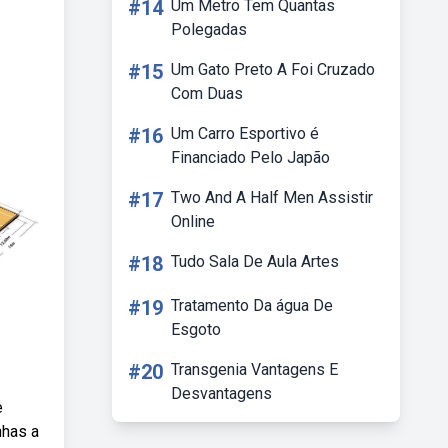
#14
Um Metro Tem Quantas
Polegadas
#15
Um Gato Preto A Foi Cruzado
Com Duas
#16
Um Carro Esportivo é
Financiado Pelo Japão
#17
Two And A Half Men Assistir
Online
#18
Tudo Sala De Aula Artes
#19
Tratamento Da água De
Esgoto
#20
Transgenia Vantagens E
Desvantagens
e
nhas a