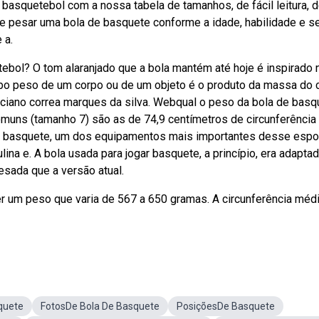
asquetebol com a nossa tabela de tamanhos, de fácil leitura, 
e pesar uma bola de basquete conforme a idade, habilidade e s
 a.
tebol? O tom alaranjado que a bola mantém até hoje é inspirado
ebo peso de um corpo ou de um objeto é o produto da massa do 
iciano correa marques da silva. Webqual o peso da bola de basq
muns (tamanho 7) são as de 74,9 centímetros de circunferência
 basquete, um dos equipamentos mais importantes desse espor
na e. A bola usada para jogar basquete, a princípio, era adapta
esada que a versão atual.
ter um peso que varia de 567 a 650 gramas. A circunferência méd
quete
FotosDe Bola De Basquete
PosiçõesDe Basquete