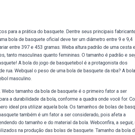
 para a prática do basquete. Dentre seus principais fabricant
buma bola de basquete oficial deve ter um diâmetro entre 9 e 9,4
ariar entre 397 e 453 gramas. Weba altura padrão de uma cesta
s, tanto masculinas quanto femininas. O tamanho é padrão e se
asquete! A bola do jogo de basquetebol é a protagonista dos
de rua. Webqual o peso de uma bola de basquete da nba? A bol
bol masculino.
. Webo tamanho da bola de basquete é o primeiro fator a ser
 para a durabilidade da bola, conforme a quadra onde você for. 
nero ideal pra utilizar aquela bola. Os tamanhos de bolas de bas
basquete também é um fator a ser considerado, pois afeta a
ndendo do tamanho e do material da bola. Webconfira, a seguir,
tilizados na produção das bolas de basquete. Tamanho da bola 