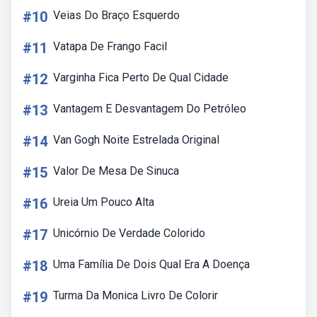
#10
Veias Do Braço Esquerdo
#11
Vatapa De Frango Facil
#12
Varginha Fica Perto De Qual Cidade
#13
Vantagem E Desvantagem Do Petróleo
#14
Van Gogh Noite Estrelada Original
#15
Valor De Mesa De Sinuca
#16
Ureia Um Pouco Alta
#17
Unicórnio De Verdade Colorido
#18
Uma Família De Dois Qual Era A Doença
#19
Turma Da Monica Livro De Colorir