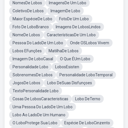
NomesDe Lobos
ImagensDe Um Lobo
ColetivoDe Lobos
ImagemDe Lobo
Maior EspécieDe Lobo
FotoDe Um Lobo
Foto De LoboBranco
Imagens De LobosLindos
NomeDe Lobos
CaracterísticasDe Um Lobo
Pessoa Do LadoDe Um Lobo
Onde OSLobos Vivem
Lobos EFunções
MatilhaDe Lobos
Imagem De LoboCasal
O Que ÉUm Lobo
Personalidade Lobo
LobosEsisten
SobrenomesDe Lobos
Personalidade LoboTemporal
JogosDe Lobos
Lobo DeSuas Disfunçoes
TextoPersonalidade Lobo
Cosas De LobosCaracteristicas
Lobo DeTerno
Uma Pessoa Do LadoDe Um Lobo
Lobo Ao LadoDe Um Humano
O LoboProtege Sua Lobo
Espécie De LoboCinzento