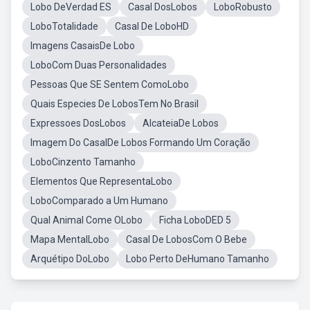
Lobo DeVerdad ES
Casal DosLobos
LoboRobusto
LoboTotalidade
Casal De LoboHD
Imagens CasaisDe Lobo
LoboCom Duas Personalidades
Pessoas Que SE Sentem ComoLobo
Quais Especies De LobosTem No Brasil
Expressoes DosLobos
AlcateiaDe Lobos
Imagem Do CasalDe Lobos Formando Um Coração
LoboCinzento Tamanho
Elementos Que RepresentaLobo
LoboComparado a Um Humano
Qual Animal Come OLobo
Ficha LoboDED 5
Mapa MentalLobo
Casal De LobosCom O Bebe
Arquétipo DoLobo
Lobo Perto DeHumano Tamanho