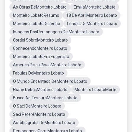
As Obras DeMonteiro Lobato
EmiliaMonteiro Lobato
Monteiro LobatoResumo
18 De AbrilMonteiro Lobato
Monteiro LobatoDesenho
Lendas DeMonteiro Lobato
Imagens DosPersonagens De Monteiro Lobato
Cordel SobreMonteiro Lobato
ConhecendoMonteiro Lobato
Monteiro LobatoEra Eugenista
Americo Pisca PiscaMonteiro Lobato
Fabulas DeMonteiro Lobato
O Mundo Encantado DeMonteiro Lobato
Eliane DebusMonteiro Lobato
Monteiro LobatoMorte
Busca Ao TesouroMonteiro Lobato
O Saci DeMonteiro Lobato
Saci PererêMonteiro Lobato
Autobiografia DeMonteiro Lobato
PersonagensCom Montoreiro Lobato