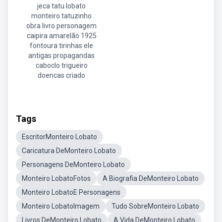
jeca tatu lobato
monteiro tatuzinho
obra livro personagem
caipira amarelão 1925
fontoura tirinhas ele
antigas propagandas
caboclo trigueiro
doencas criado
Tags
EscritorMonteiro Lobato
Caricatura DeMonteiro Lobato
Personagens DeMonteiro Lobato
Monteiro LobatoFotos
A Biografia DeMonteiro Lobato
Monteiro LobatoE Personagens
Monteiro LobatoImagem
Tudo SobreMonteiro Lobato
Livros DeMonteiro Lobato
A Vida DeMonteiro Lobato