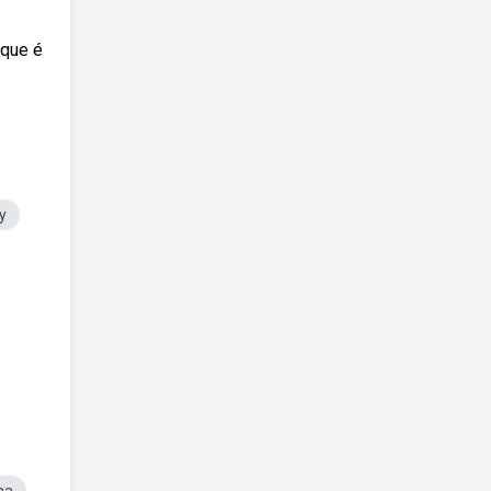
 que é
y