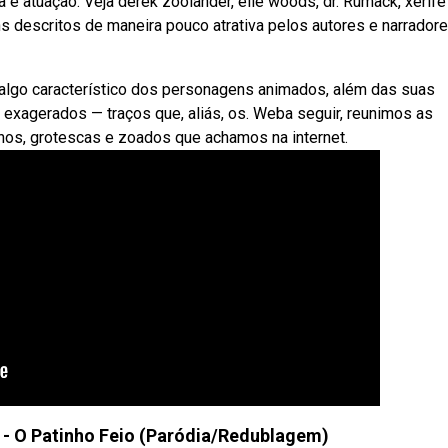
a e atuação. Veja derek zoolander, elle woods, dr. Rumack, xerife
descritos de maneira pouco atrativa pelos autores e narrador
algo característico dos personagens animados, além das suas
exagerados — traços que, aliás, os. Weba seguir, reunimos as
nhos, grotescas e zoados que achamos na internet.
 - O Patinho Feio (Paródia/Redublagem)