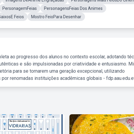
Imagens DeAnime Engraçadas
Personagens Mais FeiosDo Cine
PersonagemFeias
PersonagensFeias Dos Animes
aixosE Feios
Mostro FeioPara Desenhar
leta ao progresso dos alunos no contexto escolar, adotando té
tênticas e são impulsionadas por criatividade e entusiasmo. M
etória para se tornarem uma geração excepcional, utilizando
 por renomadas instituições acadêmicas globais - fdp.aau.edu.et