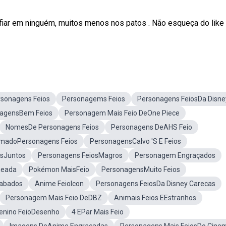
fiar em ninguém, muitos menos nos patos . Não esqueça do like
sonagens Feios
Personagems Feios
Personagens FeiosDa Disne
agensBem Feios
Personagem Mais Feio DeOne Piece
NomesDe Personagens Feios
Personagens DeAHS Feio
madoPersonagens Feios
PersonagensCalvo 'S E Feios
osJuntos
Personagens FeiosMagros
Personagem Engraçados
heada
Pokémon MaisFeio
PersonagensMuito Feios
cabados
Anime FeioIcon
Personagens FeiosDa Disney Carecas
Personagem Mais Feio DeDBZ
Animais Feios EEstranhos
enino FeioDesenho
4 EPar Mais Feio