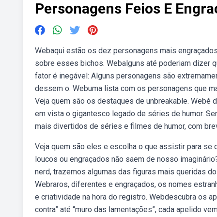
Personagens Feios E Engra
Webaqui estão os dez personagens mais engraçados da
sobre esses bichos. Webalguns até poderiam dizer q
fator é inegável: Alguns personagens são extremament
dessem o. Webuma lista com os personagens que mais 
Veja quem são os destaques de unbreakable. Webé di
em vista o gigantesco legado de séries de humor. S
mais divertidos de séries e filmes de humor, com bre
Veja quem são eles e escolha o que assistir para se 
loucos ou engraçados não saem de nosso imaginário? 
nerd, trazemos algumas das figuras mais queridas do
Webraros, diferentes e engraçados, os nomes estranh
e criatividade na hora do registro. Webdescubra os 
contra” até “muro das lamentações”, cada apelido ve