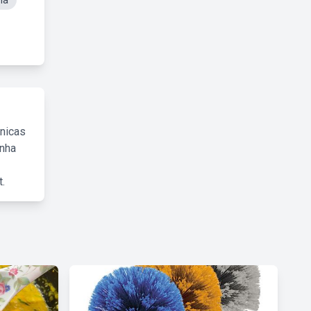
ma
cnicas
inha
.