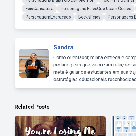
Personagens Mais Feio DePokemon
FeioFimls Banner
FeioCaricatura
Personagens FeiosQue Usam Óculos
PersonagemEngraçado
Beck'sFeios
Personagens B
Sandra
Como orientador, minha entrega é comp
pedagógicas que valorizam relações au
meta é guiar os estudantes em sua traj
estratégias educacionais reconhecidas
Related Posts