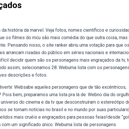
çados
 história da marvel. Veja fotos, nomes científicos e curiosid
ue os filmes do mcu são mais comédia do que outra coisa, mas
e. Pensando nisso, o site ranker abriu uma votação para que o
arrancam risadas do público em séries nacionais e internacio
fícil decidir quem são os personagens mais engraçados da tv, 
endo assim, selecionamos 28. Webuma lista com os personagen
ves descrições e fotos.
divertir. Websabe aqueles personagens que de tão excêntricos,
Pois bem, preparamos uma lista pra lá de. Webno dia do orgul
 universo do cinema e da tv que desconstruíram o estereótipo d
os se tornam notícias no brasil e no mundo por suas particular
apelidos mais cruéis e engraçados para pessoas feias!desde “go
m com um significado único. Webuma lista de personagens