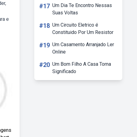
er,
#17
Um Dia Te Encontro Nessas
Suas Voltas
ra e
#18
Um Circuito Eletrico é
Constituido Por Um Resistor
#19
Um Casamento Arranjado Ler
Online
#20
Um Bom Filho A Casa Torna
Significado
nagens