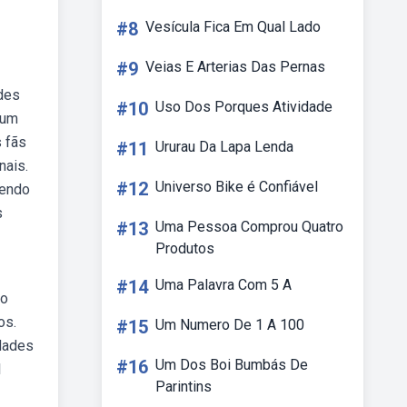
#8
Vesícula Fica Em Qual Lado
#9
Veias E Arterias Das Pernas
ades
#10
Uso Dos Porques Atividade
 um
s fãs
#11
Ururau Da Lapa Lenda
nais.
#12
Universo Bike é Confiável
tendo
s
#13
Uma Pessoa Comprou Quatro
Produtos
#14
Uma Palavra Com 5 A
ho
os.
#15
Um Numero De 1 A 100
idades
#16
Um Dos Boi Bumbás De
l
Parintins