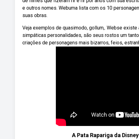
de filmes que fizeram rir e rir por anos com sua escrit
e outros nomes. Webuma lista com os 10 personagens 
suas obras.
Veja exemplos de quasimodo, gollum,. Webse existe 
simpáticas personalidades, são seus rostos um tanto 
criações de personagens mais bizarros, feios, estra
A Pata Rapariga da Disney