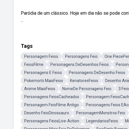
Paródia de um clássico. Hoje em dia não se pode con
...
Tags
Personagem Feios
Personagens Feio
One PiecePer
FeiosFilme
Personagens DeDesenhos Feios
Person
Personagens E Feios
Personagens DeDesenho Feios
Pokemon's MaisFeios
KenatoresFeios
Desenho Ani
Anime MaisFeios
NomeDe Personagens Feio
3 Fei
Personagens FeiosCacheados
Personagem FeiosCac
Personagem FeioFilme Antigo
Personagens Feios EA
Desenho FeioDinossauro
PersonagemMonstros Feio
Personagens FeiosLive-Action
LegendariosFeios
M