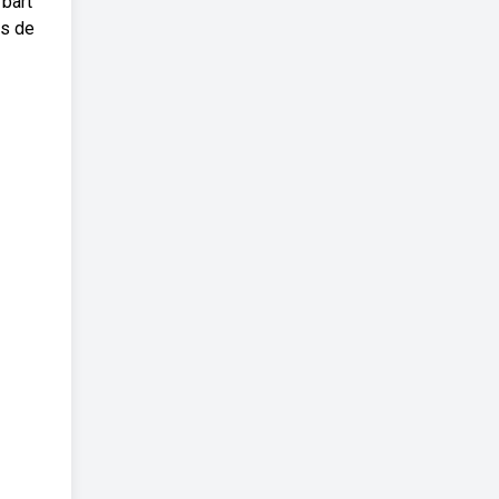
 bart
es de