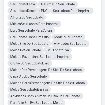
Seu LobatoLetra
A TurmaDo Seu Lobato
Seu LobatoDesenho PNG
Seu Lobato Para Imprimir
A HortaDo Seu Lobato
MúsicaSeu Lobato Para Imprimir
Livro Seu Lobato ParaColorir
Seu LobatoTinha Um Sitio
ModeloSeu Lobato
MoldeSítio Do Seu Lobato
AtividadesSeu Lobato
Molde DeSeu Lobato
Seu LobatoEva
Molde's FazendinhaSeu Lobato Imprimir
O Sítio Do Seu LobatoLivro
Molde'sDos Personagens Do Sítio Do Seu Lobato
Capa SitioDo Seu Lobato
Molde's CarasPersonagens Do Sítio Do Seu Lobato
Molde Seu LobatoEm Eva
Atividades Com AnimaisDo Sítio Do Seu Lobato
Portifolio Em EvaSeu Lobato Molde