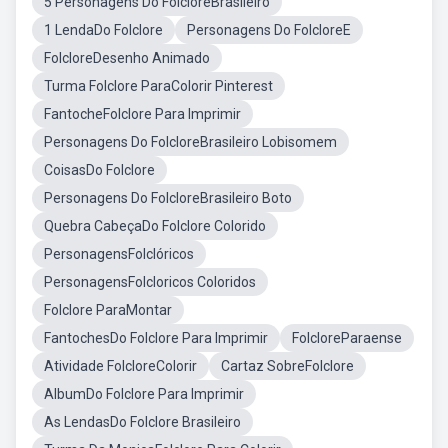
5 Personagens Do FolcloreBrasileiro
1 LendaDo Folclore
Personagens Do FolcloreE
FolcloreDesenho Animado
Turma Folclore ParaColorir Pinterest
FantocheFolclore Para Imprimir
Personagens Do FolcloreBrasileiro Lobisomem
CoisasDo Folclore
Personagens Do FolcloreBrasileiro Boto
Quebra CabeçaDo Folclore Colorido
PersonagensFolclóricos
PersonagensFolcloricos Coloridos
Folclore ParaMontar
FantochesDo Folclore Para Imprimir
FolcloreParaense
Atividade FolcloreColorir
Cartaz SobreFolclore
AlbumDo Folclore Para Imprimir
As LendasDo Folclore Brasileiro