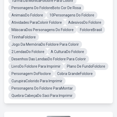
Turma Da MonicaFolclore Para Colorir
Personagens Do FolcloreBoto Cor De Rosa
AnimaisDo Folclore
10Personagens Do Folclore
Atividades ParaColorir Folclore
AdesivosDo Folclore
MáscaraDos Personagens Do Folclore
FolcloreBrasil
TirinhaFolclore
Jogo Da MemóriaDo Folclore Para Colorir
2 LendasDo Folclore
A CulturaDo Folclore
Desenhos Das LendasDo Folclore Para Colorir
LivroDo Folclore Para Imprimir
Plano De FundoFolclore
Personagem DoFloclore
Cobra GrandeFolclore
CurupiraColorido Para Imprimir
Personagens Do Folclore ParaMontar
Quebra CabeçaDo Saci Para Imprimir