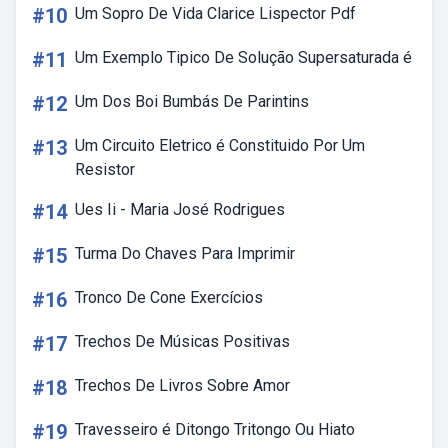
#10
Um Sopro De Vida Clarice Lispector Pdf
#11
Um Exemplo Tipico De Solução Supersaturada é
#12
Um Dos Boi Bumbás De Parintins
#13
Um Circuito Eletrico é Constituido Por Um
Resistor
#14
Ues Ii - Maria José Rodrigues
#15
Turma Do Chaves Para Imprimir
#16
Tronco De Cone Exercícios
#17
Trechos De Músicas Positivas
#18
Trechos De Livros Sobre Amor
#19
Travesseiro é Ditongo Tritongo Ou Hiato