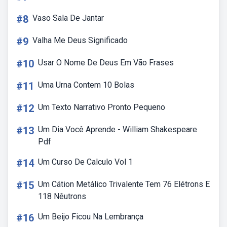
#8
Vaso Sala De Jantar
#9
Valha Me Deus Significado
#10
Usar O Nome De Deus Em Vão Frases
#11
Uma Urna Contem 10 Bolas
#12
Um Texto Narrativo Pronto Pequeno
#13
Um Dia Você Aprende - William Shakespeare
Pdf
#14
Um Curso De Calculo Vol 1
#15
Um Cátion Metálico Trivalente Tem 76 Elétrons E
118 Nêutrons
#16
Um Beijo Ficou Na Lembrança