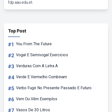
fdp.aau.edu.et.
Top Post
#1
You From The Future
#2
Vogal E Semivogal Exercicios
#3
Verduras Com A Letra A
#4
Verde E Vermelho Combinam
#5
Verbo Fugir No Presente Passado E Futuro
#6
Vem Ou Vêm Exemplos
#7
Vasos De 30 Litros