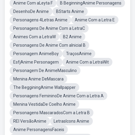
Anime Com aLeyta F
B BeginningAnime Personagens
DesenhoDe Anime
BStarts Anime
Personagens 4Letras Anime
Anime Com a Letra E
Personagens De Anime Com a LetraC
Animes Com a LetraW
B2 Anime
Personagens De Anime Com aInicial B
Personagem AnimeBoy
TraçosAnime
EsfjAnime Personagem
Anime Com a LetraWit
Personagem De AnimeMasculino
Menina Anime DeMascara
The BegginingAnime Wallpapper
Personagens FemininoDe Anime Com a Letra A
Menina VestidaDe Coelho Anime
Personagens MascaradosCom a Letra B
REI VersãoAnime
LetrasIcons Anime
Anime PersonagensFaceis