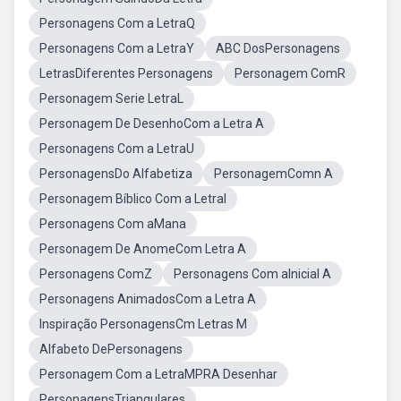
Personagens Com a LetraQ
Personagens Com a LetraY
ABC DosPersonagens
LetrasDiferentes Personagens
Personagem ComR
Personagem Serie LetraL
Personagem De DesenhoCom a Letra A
Personagens Com a LetraU
PersonagensDo Alfabetiza
PersonagemComn A
Personagem Bíblico Com a LetraI
Personagens Com aMana
Personagem De AnomeCom Letra A
Personagens ComZ
Personagens Com aInicial A
Personagens AnimadosCom a Letra A
Inspiração PersonagensCm Letras M
Alfabeto DePersonagens
Personagem Com a LetraMPRA Desenhar
PersonagensTriangulares