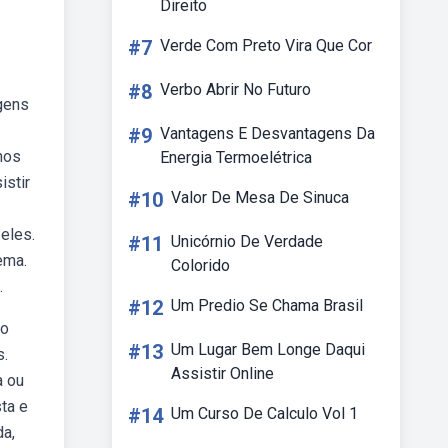
Direito
#7
Verde Com Preto Vira Que Cor
#8
Verbo Abrir No Futuro
gens
#9
Vantagens E Desvantagens Da
nos
Energia Termoelétrica
stir
#10
Valor De Mesa De Sinuca
eles.
#11
Unicórnio De Verdade
ema.
Colorido
.
#12
Um Predio Se Chama Brasil
ko
#13
Um Lugar Bem Longe Daqui
s.
Assistir Online
a ou
ta e
#14
Um Curso De Calculo Vol 1
da,