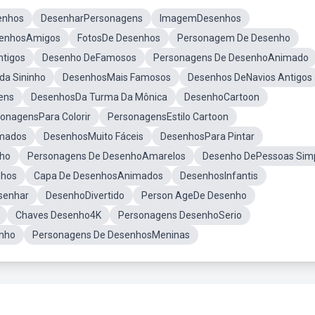
enhos
DesenharPersonagens
ImagemDesenhos
enhosAmigos
FotosDe Desenhos
Personagem De Desenho
tigos
Desenho DeFamosos
Personagens De DesenhoAnimado
da Sininho
DesenhosMais Famosos
Desenhos DeNavios Antigos
ens
DesenhosDa Turma Da Mônica
DesenhoCartoon
onagensPara Colorir
PersonagensEstilo Cartoon
imados
DesenhosMuito Fáceis
DesenhosPara Pintar
ho
Personagens De DesenhoAmarelos
Desenho DePessoas Sim
nhos
Capa De DesenhosAnimados
DesenhosInfantis
senhar
DesenhoDivertido
Person AgeDe Desenho
Chaves Desenho4K
Personagens DesenhoSerio
nho
Personagens De DesenhosMeninas