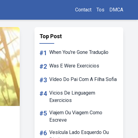
Contact
Tos
DMCA
Top Post
#1
When You're Gone Tradução
#2
Was E Were Exercicios
#3
Vídeo Do Pai Com A Filha Sofia
#4
Vicios De Linguagem
Exercicios
#5
Viajem Ou Viagem Como
Escreve
#6
Vesícula Lado Esquerdo Ou