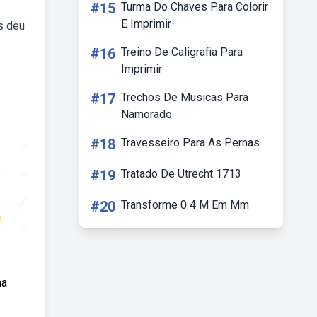
#15
Turma Do Chaves Para Colorir
E Imprimir
s deu
#16
Treino De Caligrafia Para
Imprimir
#17
Trechos De Musicas Para
Namorado
#18
Travesseiro Para As Pernas
#19
Tratado De Utrecht 1713
#20
Transforme 0 4 M Em Mm
na