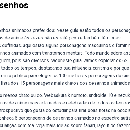
esenhos
nhos animados preferidos; Neste guia estão todos os persona
s de anime às vezes são estratégicos e também têm boas
s definidas, aqui estão alguns personagens masculinos e femini
nhos animados com transtornos mentais. Todo mundo adora assi
nguém, pois são diversos. Webneste guia, vamos explorar os 62
odos os tempos, destacando sua influência, carisma e por que 
 com o público para eleger os 100 melhores personagens do cin
ha lista dos 15 personagens mais chatos dos desenhos animados
pro menos chato ou do. Websakura kinomoto, androide 18 e nezu
nas de anime mais aclamadas e celebradas de todos os tempo
rospectivo que gosta de estudar para tirar boas notas na escol
onheça 6 personagens de desenhos animados no espectro autis
rianças com tea. Veja mais ideias sobre fanart, layout de fazen