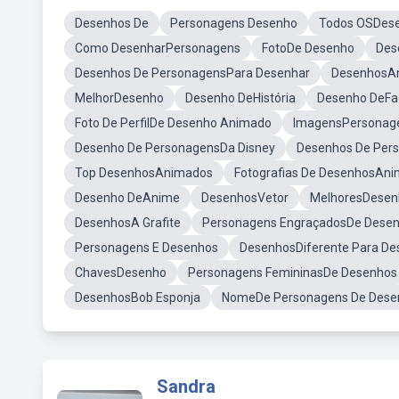
Desenhos De
Personagens Desenho
Todos OSDes
Como DesenharPersonagens
FotoDe Desenho
Des
Desenhos De PersonagensPara Desenhar
DesenhosAn
MelhorDesenho
Desenho DeHistória
Desenho DeFa
Foto De PerfilDe Desenho Animado
ImagensPersonag
Desenho De PersonagensDa Disney
Desenhos De Pers
Top DesenhosAnimados
Fotografias De DesenhosAn
Desenho DeAnime
DesenhosVetor
MelhoresDesen
DesenhosA Grafite
Personagens EngraçadosDe Dese
Personagens E Desenhos
DesenhosDiferente Para De
ChavesDesenho
Personagens FemininasDe Desenhos
DesenhosBob Esponja
NomeDe Personagens De Dese
Sandra