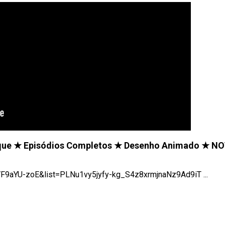
nique ★ Episódios Completos ★ Desenho Animado ★ N
VF9aYU-zoE&list=PLNu1vy5jyfy-kg_S4z8xrmjnaNz9Ad9iT ...