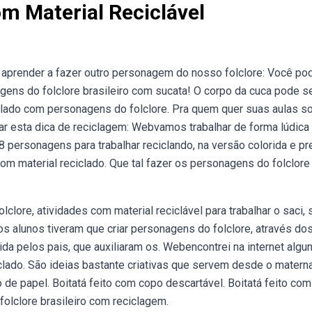
m Material Reciclável
 aprender a fazer outro personagem do nosso folclore: Você po
ens do folclore brasileiro com sucata! O corpo da cuca pode s
clado com personagens do folclore. Pra quem quer suas aulas s
ar esta dica de reciclagem: Webvamos trabalhar de forma lúdica
 personagens para trabalhar reciclando, na versão colorida e pr
com material reciclado. Que tal fazer os personagens do folclor
clore, atividades com material reciclável para trabalhar o saci, 
 os alunos tiveram que criar personagens do folclore, através do
ida pelos pais, que auxiliaram os. Webencontrei na internet algu
clado. São ideias bastante criativas que servem desde o materna
ho de papel. Boitatá feito com copo descartável. Boitatá feito com
olclore brasileiro com reciclagem.