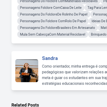
Personagens Do Floclore ComMateriasis Reciclaves
Pe
Personagens Folclore ComCaixa De Leite
Tag Para Le
Personagens Do FolcloreDe Rolinho De Papel
Personag
Personagens Do Folclore ComRolo De Papel
Ideias De
Personagens Do FolcloreBrasileiro Em Artesanato
Mate
Mula Sem CabecçaCom Material Reciclavel
Brinquedo
Sandra
Como orientador, minha entrega é comp
pedagógicas que valorizam relações au
meta é guiar os estudantes em sua traj
estratégias educacionais reconhecidas
Related Posts