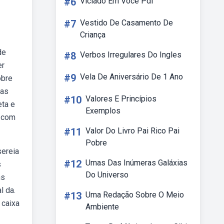
#6
Viciado Em Você Pdf
#7
Vestido De Casamento De
Criança
de
#8
Verbos Irregulares Do Ingles
er
#9
Vela De Aniversário De 1 Ano
obre
 as
#10
Valores E Princípios
eta e
Exemplos
e com
#11
Valor Do Livro Pai Rico Pai
Pobre
sereia
#12
Umas Das Inúmeras Galáxias
s
Do Universo
ns
l da.
#13
Uma Redação Sobre O Meio
 caixa
Ambiente