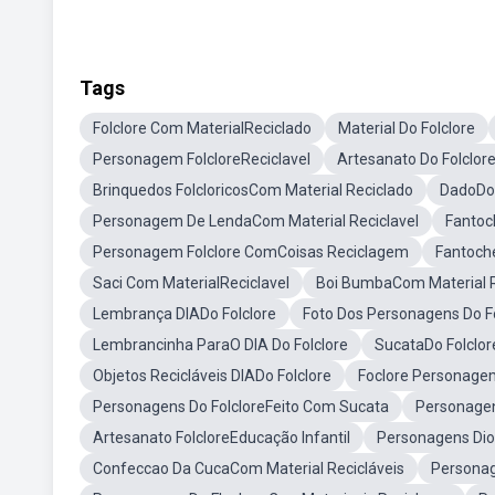
Tags
Folclore Com MaterialReciclado
Material Do Folclore
Personagem FolcloreReciclavel
Artesanato Do Folclore
Brinquedos FolcloricosCom Material Reciclado
DadoDo 
Personagem De LendaCom Material Reciclavel
Fantoc
Personagem Folclore ComCoisas Reciclagem
Fantoche
Saci Com MaterialReciclavel
Boi BumbaCom Material R
Lembrança DIADo Folclore
Foto Dos Personagens Do F
Lembrancinha ParaO DIA Do Folclore
SucataDo Folclor
Objetos Recicláveis DIADo Folclore
Foclore Personagem
Personagens Do FolcloreFeito Com Sucata
Personagen
Artesanato FolcloreEducação Infantil
Personagens Dio 
Confeccao Da CucaCom Material Recicláveis
Personag