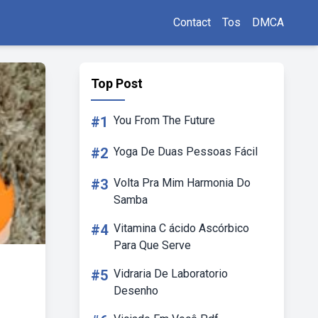
Contact
Tos
DMCA
Top Post
#1
You From The Future
#2
Yoga De Duas Pessoas Fácil
#3
Volta Pra Mim Harmonia Do
Samba
#4
Vitamina C ácido Ascórbico
Para Que Serve
#5
Vidraria De Laboratorio
Desenho