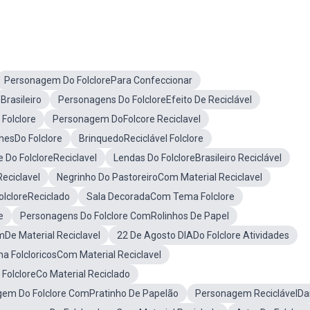
Personagem Do FolclorePara Confeccionar
Brasileiro
Personagens Do FolcloreEfeito De Reciclável
Folclore
Personagem DoFolcore Reciclavel
hesDo Folclore
BrinquedoReciclável Folclore
 Do FolcloreReciclavel
Lendas Do FolcloreBrasileiro Reciclável
eciclavel
Negrinho Do PastoreiroCom Material Reciclavel
olcloreReciclado
Sala DecoradaCom Tema Folclore
e
Personagens Do Folclore ComRolinhos De Papel
De Material Reciclavel
22 De Agosto DIADo Folclore Atividades
a FolcloricosCom Material Reciclavel
FolcloreCo Material Reciclado
em Do Folclore ComPratinho De Papelão
Personagem ReciclávelD