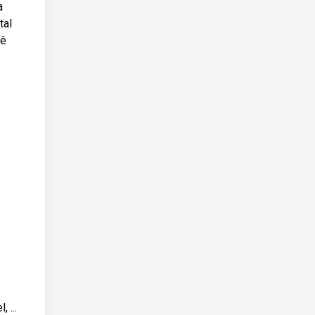
a
tal
cê
 ...