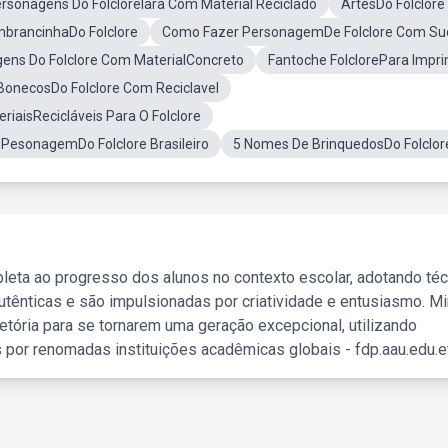
rsonagens Do FolcloreIara Com Material Reciclado
ArtesDo Folclore
mbrancinhaDo Folclore
Como Fazer PersonagemDe Folclore Com Su
ens Do Folclore Com MaterialConcreto
Fantoche FolclorePara Impri
 BonecosDo Folclore Com Reciclavel
riaisRecicláveis Para O Folclore
 PesonagemDo Folclore Brasileiro
5 Nomes De BrinquedosDo Folclor
leta ao progresso dos alunos no contexto escolar, adotando té
tênticas e são impulsionadas por criatividade e entusiasmo. M
etória para se tornarem uma geração excepcional, utilizando
 por renomadas instituições acadêmicas globais - fdp.aau.edu.et