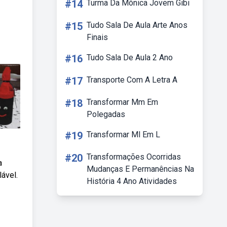
#14
Turma Da Mônica Jovem Gibi
#15
Tudo Sala De Aula Arte Anos
Finais
#16
Tudo Sala De Aula 2 Ano
#17
Transporte Com A Letra A
#18
Transformar Mm Em
Polegadas
#19
Transformar Ml Em L
#20
Transformações Ocorridas
a
Mudanças E Permanências Na
ável.
História 4 Ano Atividades