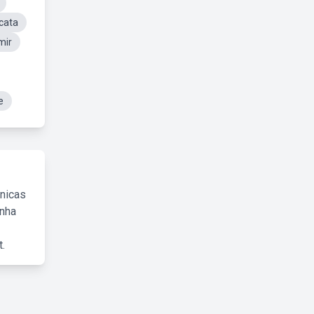
cata
mir
e
cnicas
inha
.