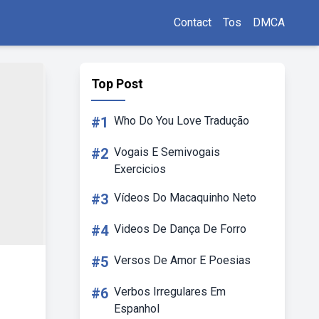
Contact
Tos
DMCA
Top Post
#1
Who Do You Love Tradução
#2
Vogais E Semivogais
Exercicios
#3
Vídeos Do Macaquinho Neto
#4
Videos De Dança De Forro
#5
Versos De Amor E Poesias
#6
Verbos Irregulares Em
Espanhol