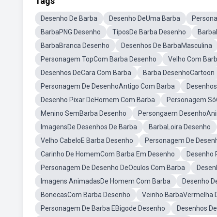
Tags
Desenho De Barba
Desenho DeUma Barba
Persona
BarbaPNG Desenho
TiposDe Barba Desenho
Barba
BarbaBranca Desenho
Desenhos De BarbaMasculina
Personagem TopCom Barba Desenho
Velho Com Bar
Desenhos DeCara Com Barba
Barba DesenhoCartoon
Personagem De DesenhoAntigo Com Barba
Desenhos
Desenho Pixar DeHomem Com Barba
Personagem Só
Menino SemBarba Desenho
Persongaem DesenhoAn
ImagensDe Desenhos De Barba
BarbaLoira Desenho
Velho CabeloE Barba Desenho
Personagem De Desenh
Carinho De HomemCom Barba Em Desenho
Desenho 
Personagem De Desenho DeOculos Com Barba
Desen
Imagens AnimadasDe Homem Com Barba
Desenho D
BonecasCom Barba Desenho
Veinho BarbaVermelha 
Personagem De Barba EBigode Desenho
Desenhos De 