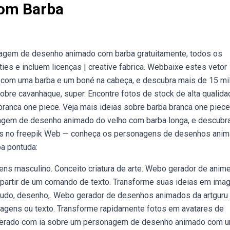
om Barba
agem de desenho animado com barba gratuitamente, todos os
es e incluem licenças | creative fabrica. Webbaixe estes vetor
om uma barba e um boné na cabeça, e descubra mais de 15 mi
sobre cavanhaque, super. Encontre fotos de stock de alta qualida
ranca one piece. Veja mais ideias sobre barba branca one piece
agem de desenho animado do velho com barba longa, e descubr
nais no freepik Web — conheça os personagens de desenhos ani
ba pontuda:
ns masculino. Conceito criatura de arte. Webo gerador de anime
 partir de um comando de texto. Transforme suas ideias em ima
budo, desenho,. Webo gerador de desenhos animados da artguru
imagens ou texto. Transforme rapidamente fotos em avatares de
gerado com ia sobre um personagem de desenho animado com 