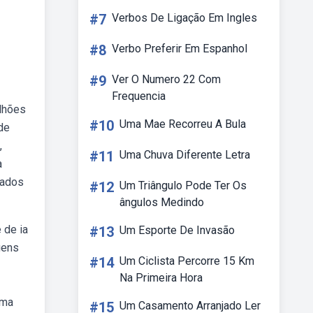
#7
Verbos De Ligação Em Ingles
#8
Verbo Preferir Em Espanhol
#9
Ver O Numero 22 Com
Frequencia
lhões
#10
Uma Mae Recorreu A Bula
de
,
#11
Uma Chuva Diferente Letra
a
mados
#12
Um Triângulo Pode Ter Os
ângulos Medindo
 de ia
#13
Um Esporte De Invasão
gens
#14
Um Ciclista Percorre 15 Km
Na Primeira Hora
uma
#15
Um Casamento Arranjado Ler