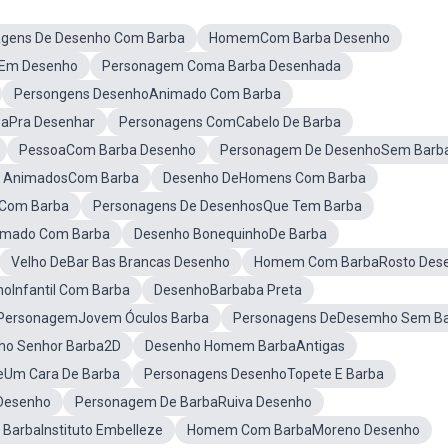
gens De Desenho Com Barba
HomemCom Barba Desenho
Em Desenho
Personagem Coma Barba Desenhada
Persongens DesenhoAnimado Com Barba
baPra Desenhar
Personagens ComCabelo De Barba
PessoaCom Barba Desenho
Personagem De DesenhoSem Barb
 AnimadosCom Barba
Desenho DeHomens Com Barba
Com Barba
Personagens De DesenhosQue Tem Barba
imado Com Barba
Desenho BonequinhoDe Barba
Velho DeBar Bas Brancas Desenho
Homem Com BarbaRosto Des
oInfantil Com Barba
DesenhoBarbaba Preta
PersonagemJovem Óculos Barba
Personagens DeDesemho Sem B
ho Senhor Barba2D
Desenho Homem BarbaAntigas
eUm Cara De Barba
Personagens DesenhoTopete E Barba
Desenho
Personagem De BarbaRuiva Desenho
BarbaInstituto Embelleze
Homem Com BarbaMoreno Desenho