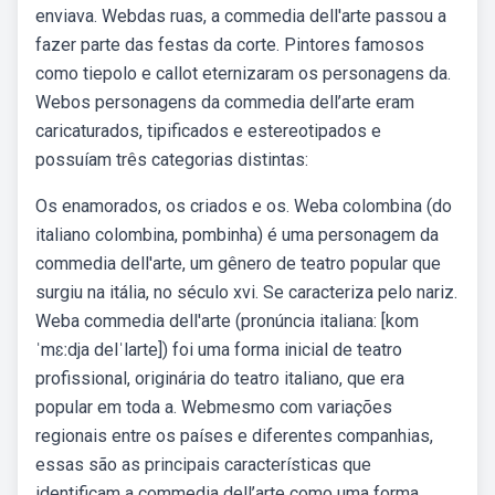
enviava. Webdas ruas, a commedia dell'arte passou a
fazer parte das festas da corte. Pintores famosos
como tiepolo e callot eternizaram os personagens da.
Webos personagens da commedia dell’arte eram
caricaturados, tipificados e estereotipados e
possuíam três categorias distintas:
Os enamorados, os criados e os. Weba colombina (do
italiano colombina, pombinha) é uma personagem da
commedia dell'arte, um gênero de teatro popular que
surgiu na itália, no século xvi. Se caracteriza pelo nariz.
Weba commedia dell'arte (pronúncia italiana: [kom
ˈmɛːdja delˈlarte]) foi uma forma inicial de teatro
profissional, originária do teatro italiano, que era
popular em toda a. Webmesmo com variações
regionais entre os países e diferentes companhias,
essas são as principais características que
identificam a commedia dell’arte como uma forma