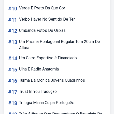
#10
Verde E Preto Da Que Cor
#11
Verbo Haver No Sentido De Ter
#12
Umbanda Fotos De Orixas
#13
Um Prisma Pentagonal Regular Tem 20cm De
Altura
#14
Um Carro Esportivo é Financiado
#15
Ulna E Radio Anatomia
#16
Turma Da Monica Jovens Quadrinhos
#17
Trust In You Tradução
#18
Trilogia Minha Culpa Português
Três Atitudes Que Demonstram O Exercício Da