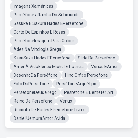
Imagens Xamânicas
Perséfone aRainha Do Submundo
Sasuke E Sakura Hades EPerséfone
Corte De Espinhos E Rosas
PerséfoneImagem Para Colorir
Ades Na Mitologia Grega
SasuSaku Hades EPerséfone
Slide De Persefone
Amor À VidaElenco Michel E Patricia
Vênus EAmor
DesenhoDa Perséfone
Hino Orfico Persefone
Foto DaPersefone
PerséfoneArquétipo
PerséfoneDeus Grego
Pesréfone E Deméter Art
Reino De Persefone
Venus
Reconto De Hades EPerséfone Livros
Daniel UemuraAmor Avida