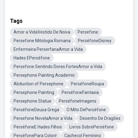
Tags
Amor a VidaVestido De Noiva
Persefone
Persefone Mitologia Romana
PerséfoneDisney
Enfermeira PerserfanaAmor a Vida
Hades EPerséfone
Persefone Sentindo Dores FortesAmor a Vida
Persephone Painting Academic
Abduction of Persephone
PerséfoneRoupa
Persephone Painting
PerséfoneFantasia
Persephone Statue
PerséfoneImagens
PerséfoneDeusa Grega
O Mito DePerséfone
Persefone NovelaAmor a Vida
Desenho De Dragões
PerséfoneE Hades Filhos
Livros SobrePerséfone
PerséfonePara Colorir
Cachecol Feminino