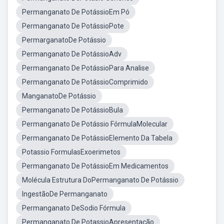
Permanganato De PotássioEm Pó
Permanganato De PotássioPote
PermarganatoDe Potássio
Permanganato De PotássioAdv
Permanganato De PotássioPara Analise
Permanganato De PotássioComprimido
ManganatoDe Potássio
Permanganato De PotássioBula
Permanganato De Potássio FórmulaMolecular
Permanganato De PotássioElemento Da Tabela
Potassio FormulasExoerimetos
Permanganato De PotássioEm Medicamentos
Molécula Estrutura DoPermanganato De Potássio
IngestãoDe Permanganato
Permanganato DeSodio Fórmula
Permanganato De PotassioApresentação