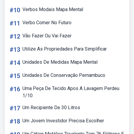
#10
Verbos Modais Mapa Mental
#11
Verbo Comer No Futuro
#12
Vão Fazer Ou Vai Fazer
#13
Utilize As Propriedades Para Simplificar
#14
Unidades De Medidas Mapa Mental
#15
Unidades De Conservação Pernambuco
#16
Uma Peça De Tecido Apos A Lavagem Perdeu
1/10
#17
Um Recipiente De 30 Litros
#18
Um Jovem Investidor Precisa Escolher
Um Cátion Metálico Trivalente Tem 76 Elétrons E