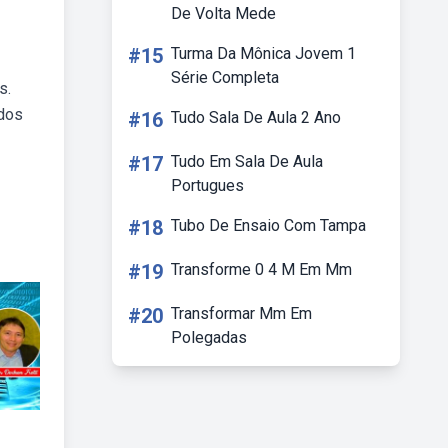
De Volta Mede
#15
Turma Da Mônica Jovem 1
Série Completa
s.
ados
#16
Tudo Sala De Aula 2 Ano
#17
Tudo Em Sala De Aula
Portugues
#18
Tubo De Ensaio Com Tampa
#19
Transforme 0 4 M Em Mm
#20
Transformar Mm Em
Polegadas