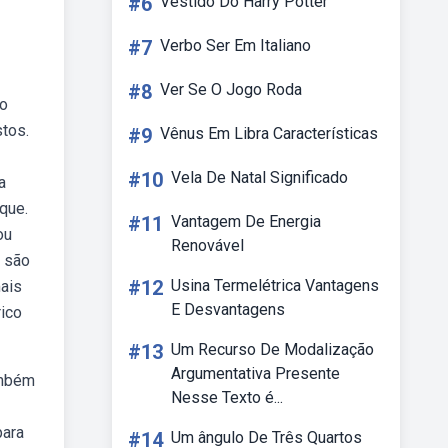
#6
Vestido Do Harry Potter
#7
Verbo Ser Em Italiano
#8
Ver Se O Jogo Roda
to
stos.
#9
Vênus Em Libra Características
#10
Vela De Natal Significado
a
que.
#11
Vantagem De Energia
ou
Renovável
) são
#12
Usina Termelétrica Vantagens
ais
E Desvantagens
rico
#13
Um Recurso De Modalização
Argumentativa Presente
ambém
Nesse Texto é...
para
#14
Um ângulo De Três Quartos