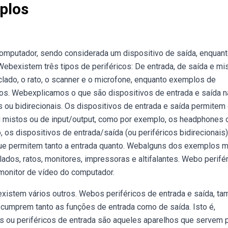
plos
mputador, sendo considerada um dispositivo de saída, enquan
Webexistem três tipos de periféricos: De entrada, de saída e mi
lado, o rato, o scanner e o microfone, enquanto exemplos de
, os. Webexplicamos o que são dispositivos de entrada e saída n
u bidirecionais. Os dispositivos de entrada e saída permitem 
u mistos ou de input/output, como por exemplo, os headphones 
 os dispositivos de entrada/saída (ou periféricos bidirecionais
ue permitem tanto a entrada quanto. Webalguns dos exemplos m
ados, ratos, monitores, impressoras e altifalantes. Webo perifé
 monitor de vídeo do computador.
existem vários outros. Webos periféricos de entrada e saída, t
cumprem tanto as funções de entrada como de saída. Isto é,
os ou periféricos de entrada são aqueles aparelhos que servem 