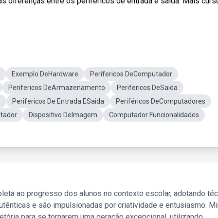
as diferenças entre os periféricos de entrada e saída. Mais curs
Exemplo DeHardware
Perifericos DeComputador
Perifericos DeArmazenamento
Perifericos DeSaida
s
Perifericos De Entrada ESaida
Periféricos DeComputadores
utador
Dispositivo DeImagem
Computador Funcionalidades
leta ao progresso dos alunos no contexto escolar, adotando té
tênticas e são impulsionadas por criatividade e entusiasmo. M
etória para se tornarem uma geração excepcional, utilizando