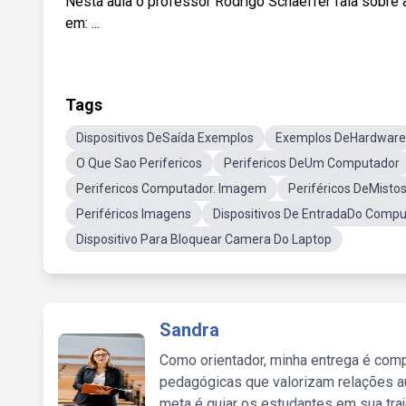
Nesta aula o professor Rodrigo Schaeffer fala sobre 
em: ...
Tags
Dispositivos DeSaída Exemplos
Exemplos DeHardware
O Que Sao Perifericos
Perifericos DeUm Computador
Perifericos Computador. Imagem
Periféricos DeMisto
Periféricos Imagens
Dispositivos De EntradaDo Comp
Dispositivo Para Bloquear Camera Do Laptop
Sandra
Como orientador, minha entrega é comp
pedagógicas que valorizam relações au
meta é guiar os estudantes em sua traj