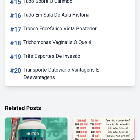
#15
Tudo Sobre O Carimbó
#16
Tudo Em Sala De Aula História
#17
Tronco Encefalico Vista Posterior
#18
Trichomonas Vaginalis O Que é
#19
Três Esportes De Invasão
#20
Transporte Dutoviário Vantagens E
Desvantagens
Related Posts